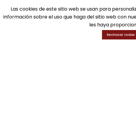
info@gui-an.com
Las cookies de este sitio web se usan para personali
Ba
Tel: 916 511 040
información sobre el uso que haga del sitio web con nu
D
Whatsapp: 609 72 24 10
les haya proporcion
Ed
Fax: 916 537 814
En
Rechazar todas 
SOLICITA INFORMACIÓN