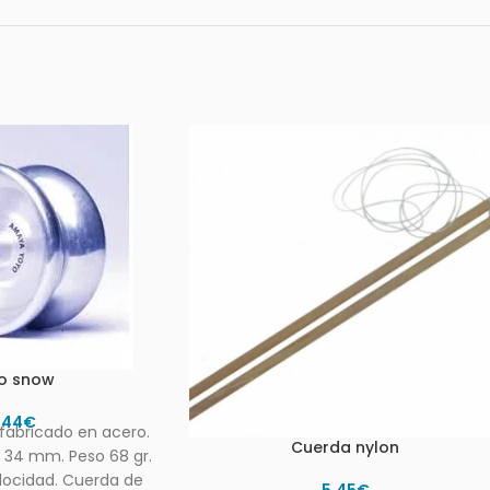
o snow
,44
€
fabricado en acero.
Cuerda nylon
34 mm. Peso 68 gr.
locidad. Cuerda de
5,45
€