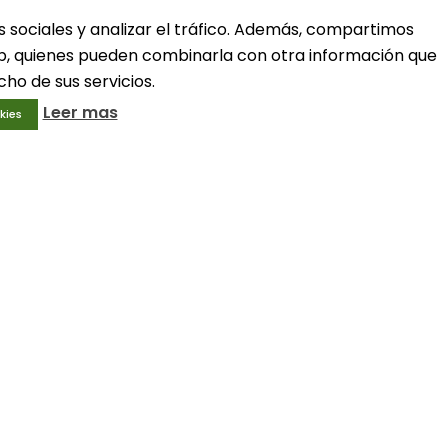
s sociales y analizar el tráfico. Además, compartimos
ivo
Condiciones generales
web, quienes pueden combinarla con otra información que
Aviso legal
ho de sus servicios.
Política de privacidad
Política de cookies
Leer mas
kies