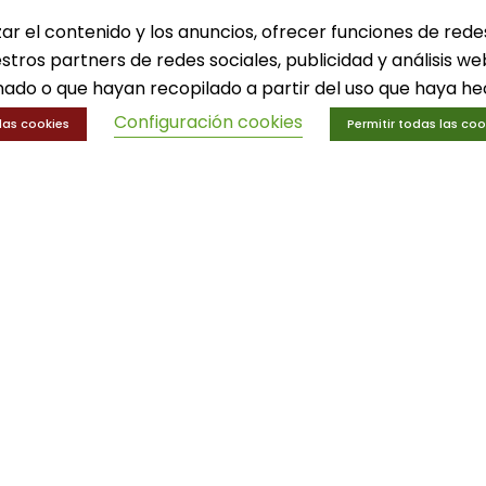
zar el contenido y los anuncios, ofrecer funciones de rede
lones
Equipamiento deport
estros partners de redes sociales, publicidad y análisis 
eportes
Gimnasio
ado o que hayan recopilado a partir del uso que haya hec
ucación física
Innovaciones
trenamiento y educación física
Ofertas
Configuración cookies
las cookies
Permitir todas las coo
Trofeos y medallas