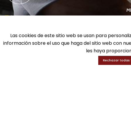
M
info@gui-an.com
Ba
Tel: 916 511 040
D
Whatsapp: 609 72 24 10
Las cookies de este sitio web se usan para personali
Ed
Fax: 916 537 814
En
información sobre el uso que haga del sitio web con nu
les haya proporcion
Rechazar todas 
SOLICITA INFORMACIÓN