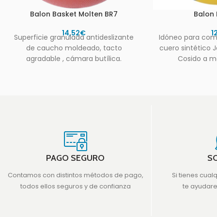
Balon Basket Molten BR7
Balon F
14,52
€
1
Superficie granulada antideslizante
Idóneo para comp
de caucho moldeado, tacto
cuero sintético J
agradable , cámara butí­lica.
Cosido a ma
Talla7,6,5.
antideslizante 
Tecnolo
PAGO SEGURO
S
Contamos con distintos métodos de pago,
Si tienes cual
todos ellos seguros y de confianza
te ayudar