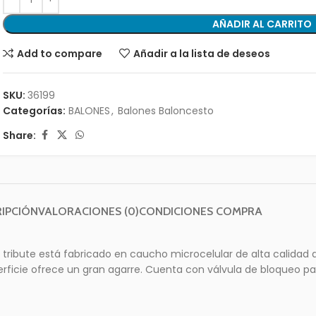
AÑADIR AL CARRITO
Add to compare
Añadir a la lista de deseos
SKU:
36199
Categorías:
BALONES
,
Balones Baloncesto
Share:
IPCIÓN
VALORACIONES (0)
CONDICIONES COMPRA
 tribute está fabricado en caucho microcelular de alta calidad
erficie ofrece un gran agarre. Cuenta con válvula de bloqueo p