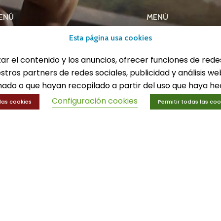
ENÚ
MENÚ
lones
Esta página usa cookies
Equipamiento deport
eportes
Gimnasio
zar el contenido y los anuncios, ofrecer funciones de rede
ucación física
Innovaciones
trenamiento y educación física
Ofertas
estros partners de redes sociales, publicidad y análisis 
Trofeos y medallas
ado o que hayan recopilado a partir del uso que haya hec
Configuración cookies
las cookies
Permitir todas las coo