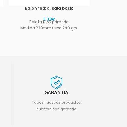
Balon futbol sala basic
Balón Futbo
3,33
€
Pelota PVC primaria
Fabricado e
Medida:220mm.Peso:240 grs.
para recr
GARANTÍA
Todos nuestros productos
cuentan con garantía