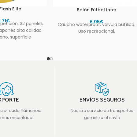
lash Elite
Balón Fútbol Inter
2,71
€
6,05
€
etición, 32 paneles
Caucho waterproof, válvula butílica.
aponés alta calidad.
Uso recreacional.
no, superficie
de tacto agradable.
gía híbrida
OPORTE
ENVÍOS SEGUROS
quier duda, llámanos,
Nuestro servicio de transportes
emos encantados
garantiza el envío