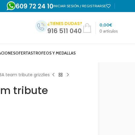
609 72 24 10
INICIAR SESIÓN / REGISTRARSE
¿TIENES DUDAS?
0,00
€
916 511 040
0
artículos
ACIONES
OFERTAS
TROFEOS Y MEDALLAS
A team tribute grizzlies
m tribute