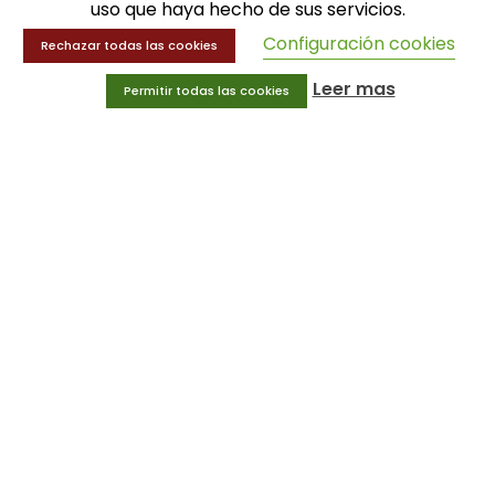
uso que haya hecho de sus servicios.
Entrenamiento y educación física
Configuración cookies
Rechazar todas las cookies
MENÚ
Leer mas
Permitir todas las cookies
Equipamiento deportivo
Gimnasio
Innovaciones
Ofertas
Trofeos y medallas
INFORMACIÓN
Condiciones generales
Aviso legal
Política de privacidad
Política de cookies