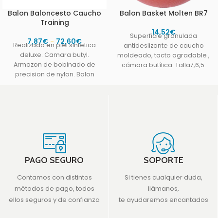
Balon Baloncesto Caucho
Balon Basket Molten BR7
Training
14,52
€
Superficie granulada
7,87
€
-
72,60
€
Realizado en piel sintetica
antideslizante de caucho
deluxe. Camara butyl.
moldeado, tacto agradable ,
Armazon de bobinado de
cámara butí­lica. Talla7,6,5.
precision de nylon. Balon
ideal para interior y exterior.
PAGO SEGURO
SOPORTE
Contamos con distintos
Si tienes cualquier duda,
métodos de pago, todos
llámanos,
ellos seguros y de confianza
te ayudaremos encantados