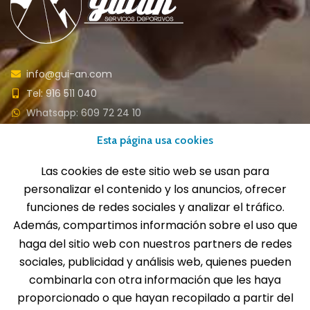
info@gui-an.com
Tel: 916 511 040
Whatsapp: 609 72 24 10
Fax: 916 537 814
Esta página usa cookies
Las cookies de este sitio web se usan para
personalizar el contenido y los anuncios, ofrecer
SOLICITA INFORMACIÓN
funciones de redes sociales y analizar el tráfico.
Además, compartimos información sobre el uso que
haga del sitio web con nuestros partners de redes
MENÚ
sociales, publicidad y análisis web, quienes pueden
Balones
combinarla con otra información que les haya
Deportes
proporcionado o que hayan recopilado a partir del
Educación física