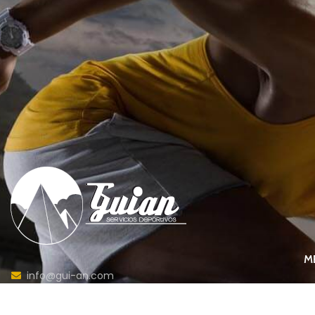
M
info@gui-an.com
Ba
Tel: 916 511 040
D
Whatsapp: 609 72 24 10