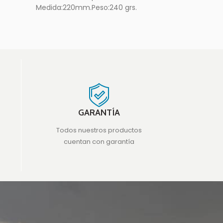
Medida:220mm.Peso:240 grs.
tersoldado, 
cierre automat
federa
GARANTÍA
Todos nuestros productos
cuentan con garantía