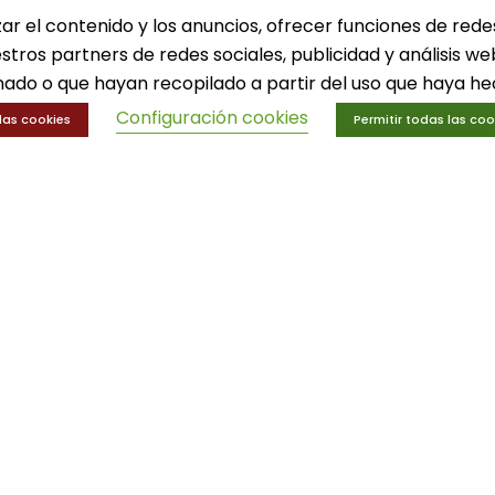
ucación física
Innovaciones
zar el contenido y los anuncios, ofrecer funciones de rede
trenamiento y educación física
Ofertas
estros partners de redes sociales, publicidad y análisis 
Trofeos y medallas
ado o que hayan recopilado a partir del uso que haya hec
Configuración cookies
las cookies
Permitir todas las coo