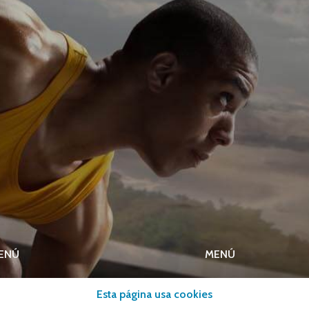
ENÚ
MENÚ
lones
Equipamiento deport
Esta página usa cookies
eportes
Gimnasio