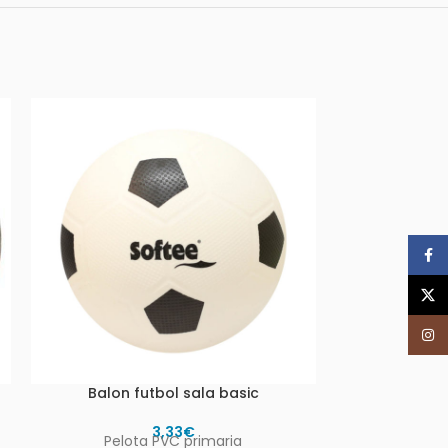
Face
X
Inst
Balon futbol sala basic
Balón
3,33
€
24,
Pelota PVC primaria
Fabricado 