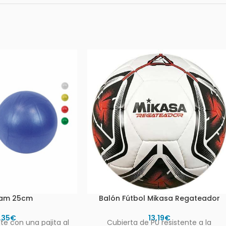
oam 25cm
Balón Fútbol Mikasa Regateador
,35
€
13,19
€
te con una pajita al
Cubierta de PU resistente a la