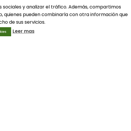
Política de privacidad
s sociales y analizar el tráfico. Además, compartimos
Política de cookies
web, quienes pueden combinarla con otra información que
ho de sus servicios.
Leer mas
kies