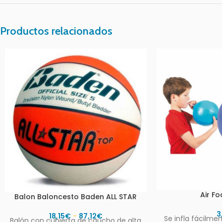
Productos relacionados
Air F
Balon Baloncesto Baden ALL STAR
3
18,15
€
-
87,12
€
Se infla fácilmen
Balón con cubierta de caucho de alta