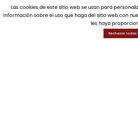
Ed
Las cookies de este sitio web se usan para personali
Fax: 916 537 814
En
información sobre el uso que haga del sitio web con nu
les haya proporcion
Rechazar todas 
SOLICITA INFORMACIÓN