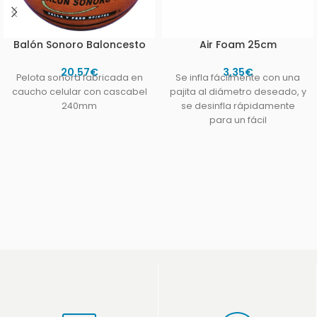
Balón Sonoro Baloncesto
Air Foam 25cm
20,57
€
3,35
€
Pelota sonora fabricada en
Se infla fácilmente con una
caucho celular con cascabel
pajita al diámetro deseado, y
240mm
se desinfla rápidamente
para un fácil
almacenamiento. Fabricada
en PVC