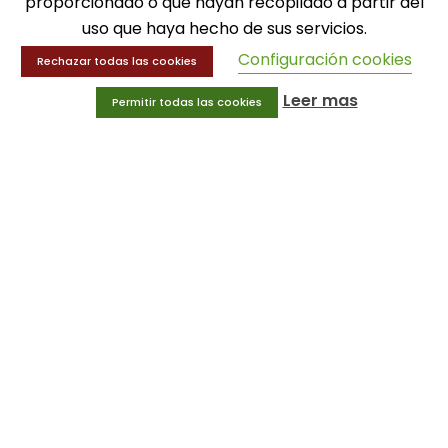
proporcionado o que hayan recopilado a partir del
uso que haya hecho de sus servicios.
Balones
Configuración cookies
Deportes
Rechazar todas las cookies
Educación física
Leer mas
Permitir todas las cookies
Entrenamiento y educación física
MENÚ
Equipamiento deportivo
Gimnasio
Innovaciones
Ofertas
Trofeos y medallas
INFORMACIÓN
Condiciones generales
Aviso legal
Política de privacidad