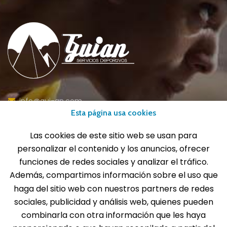
info@gui-an.com
Esta página usa cookies
Tel: 916 511 040
Whatsapp: 609 72 24 10
Las cookies de este sitio web se usan para
Fax: 916 537 814
personalizar el contenido y los anuncios, ofrecer
funciones de redes sociales y analizar el tráfico.
Además, compartimos información sobre el uso que
haga del sitio web con nuestros partners de redes
SOLICITA INFORMACIÓN
sociales, publicidad y análisis web, quienes pueden
combinarla con otra información que les haya
MENÚ