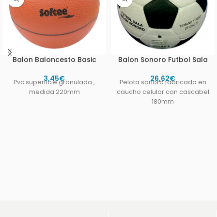
Balon Baloncesto Basic
Balon Sonoro Futbol Sala
3,45
€
26,62
€
Pvc superficie granulada ,
Pelota sonora fabricada en
medida 220mm
caucho celular con cascabel
180mm