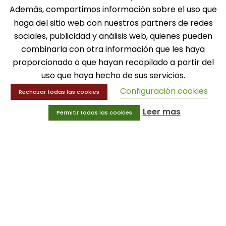
Además, compartimos información sobre el uso que
SOLICITA INFORMACIÓN
haga del sitio web con nuestros partners de redes
sociales, publicidad y análisis web, quienes pueden
MENÚ
combinarla con otra información que les haya
proporcionado o que hayan recopilado a partir del
Balones
Deportes
uso que haya hecho de sus servicios.
Educación física
Configuración cookies
Rechazar todas las cookies
Entrenamiento y educación física
Leer mas
Permitir todas las cookies
MENÚ
Equipamiento deportivo
Gimnasio
Innovaciones
Ofertas
Trofeos y medallas
INFORMACIÓN