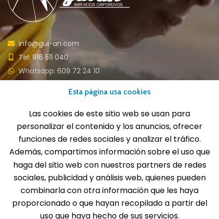
info@gui-an.com
Tel: 916 511 040
Whatsapp: 609 72 24 10
Fax: 916 537 814
Esta página usa cookies
Las cookies de este sitio web se usan para
personalizar el contenido y los anuncios, ofrecer
SOLICITA INFORMACIÓN
funciones de redes sociales y analizar el tráfico.
Además, compartimos información sobre el uso que
MENÚ
haga del sitio web con nuestros partners de redes
sociales, publicidad y análisis web, quienes pueden
Balones
combinarla con otra información que les haya
Deportes
proporcionado o que hayan recopilado a partir del
Educación física
uso que haya hecho de sus servicios.
Entrenamiento y educación física