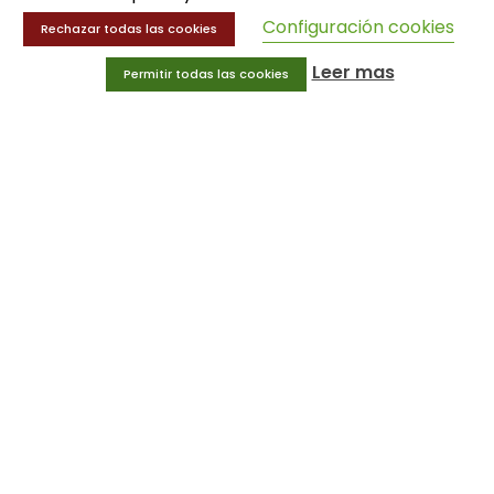
Configuración cookies
Rechazar todas las cookies
MENÚ
Leer mas
Permitir todas las cookies
Equipamiento deportivo
Gimnasio
Innovaciones
Ofertas
Trofeos y medallas
INFORMACIÓN
Condiciones generales
Aviso legal
Política de privacidad
Política de cookies