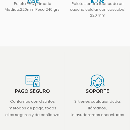
3,33
€
15,73
€
Pelota PVC primaria
Pelota sonora fabricada en
Medida:220mm.Peso:240 grs.
caucho celular con cascabel
220 mm
PAGO SEGURO
SOPORTE
Contamos con distintos
Si tienes cualquier duda,
métodos de pago, todos
llámanos,
ellos seguros y de confianza
te ayudaremos encantados