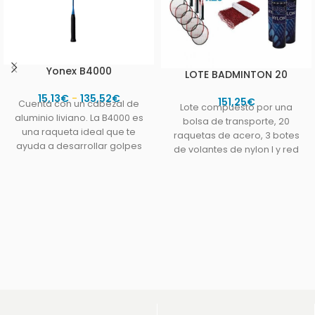
Yonex B4000
LOTE BADMINTON 20
15,13
€
-
135,52
€
151,25
€
Cuenta con un cabezal de
Lote compuesto por una
aluminio liviano. La B4000 es
bolsa de transporte, 20
una raqueta ideal que te
raquetas de acero, 3 botes
ayuda a desarrollar golpes
de volantes de nylon I y red
potentes