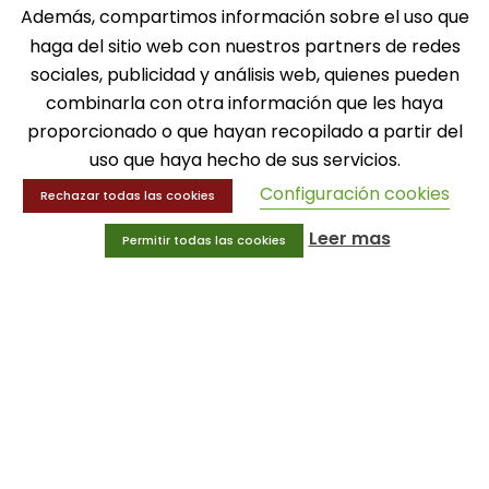
Además, compartimos información sobre el uso que
SOLICITA INFORMACIÓN
haga del sitio web con nuestros partners de redes
sociales, publicidad y análisis web, quienes pueden
MENÚ
combinarla con otra información que les haya
proporcionado o que hayan recopilado a partir del
Balones
Deportes
uso que haya hecho de sus servicios.
Educación física
Configuración cookies
Rechazar todas las cookies
Entrenamiento y educación física
Leer mas
Permitir todas las cookies
MENÚ
Equipamiento deportivo
Gimnasio
Innovaciones
Ofertas
Trofeos y medallas
INFORMACIÓN