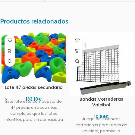
Productos relacionados
Lote 47 piezas secundaria
133,10
€
Bandas Correderas
Este lote esta compuesto de
Voleibol
47 presas un poco mas
complejas que los lotes
10,89
€
Juego de 2 bandas
infantiles pero sin demasiada
correderas para redes de
dificultad .Todas
voleibol, permite la