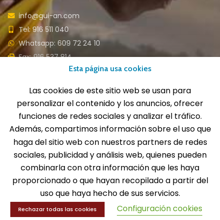
info@gui-an.com
Tel: 916 511 040
Whatsapp: 609 72 24 10
Fax: 916 537 814
Esta página usa cookies
Las cookies de este sitio web se usan para
personalizar el contenido y los anuncios, ofrecer
SOLICITA INFORMACIÓN
funciones de redes sociales y analizar el tráfico.
Además, compartimos información sobre el uso que
MENÚ
haga del sitio web con nuestros partners de redes
sociales, publicidad y análisis web, quienes pueden
Balones
combinarla con otra información que les haya
Deportes
Educación física
proporcionado o que hayan recopilado a partir del
Entrenamiento y educación física
uso que haya hecho de sus servicios.
Configuración cookies
Rechazar todas las cookies
¿Necesitas ayuda?
MENÚ