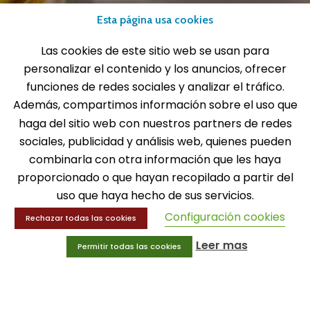
Tel: 916 511 040
Esta página usa cookies
Whatsapp: 609 72 24 10
Las cookies de este sitio web se usan para
Fax: 916 537 814
personalizar el contenido y los anuncios, ofrecer
funciones de redes sociales y analizar el tráfico.
Además, compartimos información sobre el uso que
haga del sitio web con nuestros partners de redes
SOLICITA INFORMACIÓN
sociales, publicidad y análisis web, quienes pueden
combinarla con otra información que les haya
MENÚ
proporcionado o que hayan recopilado a partir del
Balones
uso que haya hecho de sus servicios.
Deportes
Configuración cookies
Rechazar todas las cookies
Educación física
Entrenamiento y educación física
Leer mas
Permitir todas las cookies
MENÚ
Equipamiento deportivo