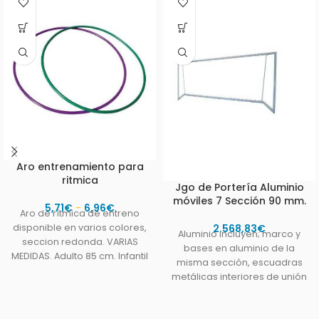
Aro entrenamiento para
ritmica
Jgo de Porterí­a Aluminio
móviles 7 Sección 90 mm.
5,71
€
-
6,96
€
Aro de rítmica de entreno
2.568,83
€
disponible en varios colores,
Aluminio incluyen; marco y
seccion redonda. VARIAS
bases en aluminio de la
MEDIDAS. Adulto 85 cm. Infantil
misma sección, escuadras
72 cm.
metálicas interiores de unión
larguero/postes/bases,
ganchos de poliamida