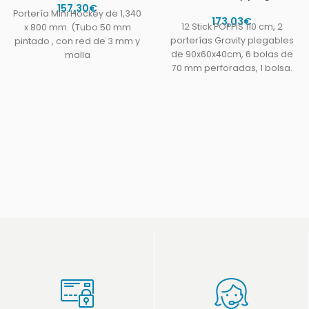
157,30
€
Portería Mini Hockey de 1,340
173,03
€
12 Stick POPPIS 110 cm, 2
x 800 mm. (Tubo 50 mm
porterías Gravity plegables
pintado , con red de 3 mm y
de 90x60x40cm, 6 bolas de
malla
70 mm perforadas, 1 bolsa.