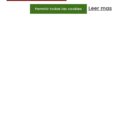
Deportes
Leer mas
Permitir todas las cookies
Educación física
Entrenamiento y educación física
MENÚ
Equipamiento deportivo
Gimnasio
Innovaciones
Ofertas
Trofeos y medallas
INFORMACIÓN
Condiciones generales
Aviso legal
Política de privacidad
Política de cookies