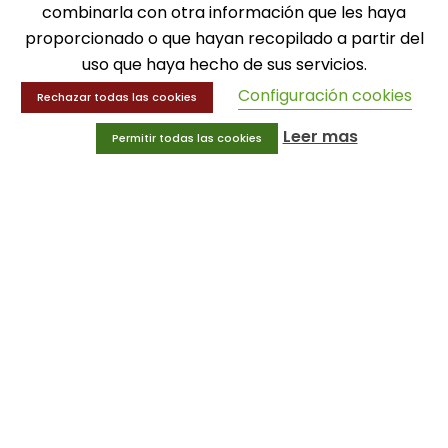
combinarla con otra información que les haya
MENÚ
proporcionado o que hayan recopilado a partir del
uso que haya hecho de sus servicios.
Balones
Deportes
Configuración cookies
Rechazar todas las cookies
Educación física
Entrenamiento y educación física
Leer mas
Permitir todas las cookies
MENÚ
Equipamiento deportivo
Gimnasio
Innovaciones
Ofertas
Trofeos y medallas
INFORMACIÓN
Condiciones generales
Aviso legal