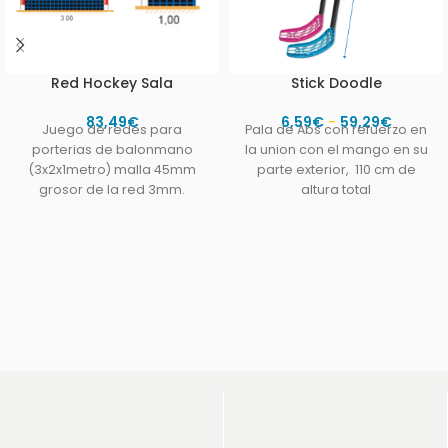
Red Hockey Sala
Stick Doodle
83,49
€
6,59
€
-
59,29
€
Juego de redes para
Pala de Abs con refuerzo en
porterias de balonmano
la union con el mango en su
(3x2x1metro) malla 45mm
parte exterior, 110 cm de
grosor de la red 3mm.
altura total