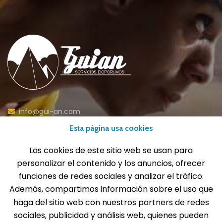
info@gui-an.com
Tel: 916 511 040
Esta página usa cookies
Whatsapp: 609 72 24 10
Las cookies de este sitio web se usan para
Fax: 916 537 814
personalizar el contenido y los anuncios, ofrecer
funciones de redes sociales y analizar el tráfico.
Además, compartimos información sobre el uso que
haga del sitio web con nuestros partners de redes
SOLICITA INFORMACIÓN
sociales, publicidad y análisis web, quienes pueden