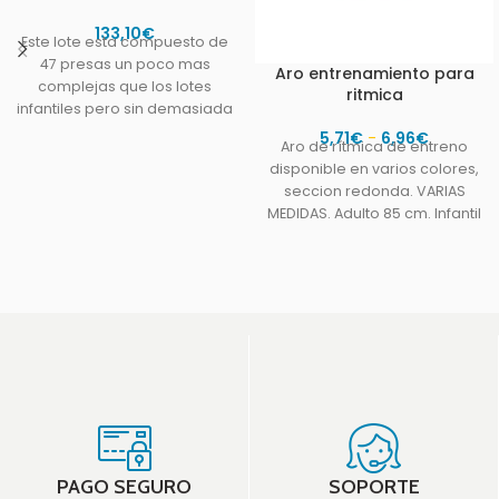
133,10
€
Este lote esta compuesto de
47 presas un poco mas
Aro entrenamiento para
complejas que los lotes
ritmica
infantiles pero sin demasiada
dificultad .Todas
5,71
€
-
6,96
€
Aro de rítmica de entreno
disponible en varios colores,
seccion redonda. VARIAS
MEDIDAS. Adulto 85 cm. Infantil
72 cm.
PAGO SEGURO
SOPORTE