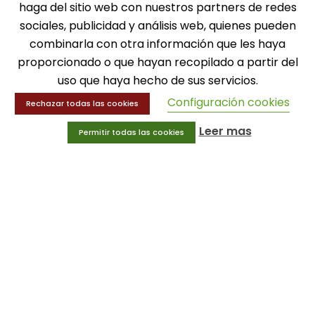
haga del sitio web con nuestros partners de redes
MENÚ
sociales, publicidad y análisis web, quienes pueden
combinarla con otra información que les haya
Balones
proporcionado o que hayan recopilado a partir del
Deportes
uso que haya hecho de sus servicios.
Educación física
Entrenamiento y educación física
Configuración cookies
Rechazar todas las cookies
Leer mas
Permitir todas las cookies
MENÚ
Equipamiento deportivo
Gimnasio
Innovaciones
Ofertas
Trofeos y medallas
INFORMACIÓN
Condiciones generales