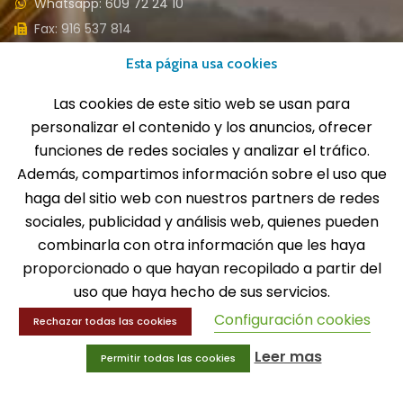
Whatsapp: 609 72 24 10
Fax: 916 537 814
Esta página usa cookies
Las cookies de este sitio web se usan para
SOLICITA INFORMACIÓN
personalizar el contenido y los anuncios, ofrecer
funciones de redes sociales y analizar el tráfico.
Además, compartimos información sobre el uso que
MENÚ
haga del sitio web con nuestros partners de redes
Balones
sociales, publicidad y análisis web, quienes pueden
Deportes
combinarla con otra información que les haya
Educación física
proporcionado o que hayan recopilado a partir del
Entrenamiento y educación física
uso que haya hecho de sus servicios.
Configuración cookies
Rechazar todas las cookies
MENÚ
Leer mas
Permitir todas las cookies
Equipamiento deportivo
Gimnasio
Innovaciones