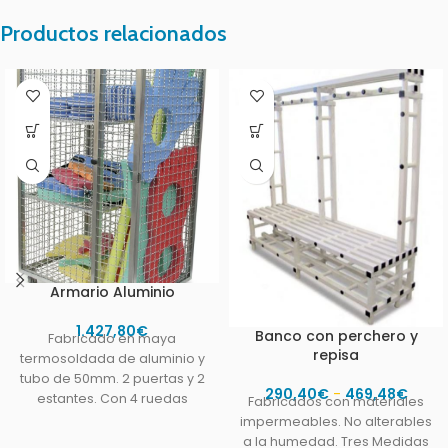
Productos relacionados
Armario Aluminio
1.427,80
€
Banco con perchero y
Fabricado en maya
repisa
termosoldada de aluminio y
tubo de 50mm. 2 puertas y 2
290,40
€
-
469,48
€
estantes. Con 4 ruedas
Fabricados con materiales
giratorias 2
impermeables. No alterables
a la humedad. Tres Medidas