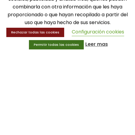
combinarla con otra información que les haya
MENÚ
proporcionado o que hayan recopilado a partir del
Balones
uso que haya hecho de sus servicios.
Deportes
Configuración cookies
Rechazar todas las cookies
Educación física
Entrenamiento y educación física
Leer mas
Permitir todas las cookies
MENÚ
Equipamiento deportivo
Gimnasio
Innovaciones
Ofertas
Trofeos y medallas
INFORMACIÓN
Condiciones generales
Aviso legal