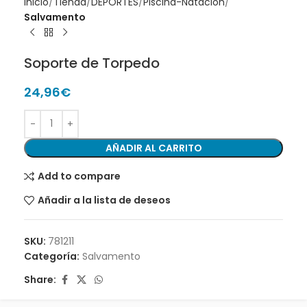
Inicio
Tienda
DEPORTES
Piscina-Natación
Salvamento
Soporte de Torpedo
24,96
€
AÑADIR AL CARRITO
Add to compare
Añadir a la lista de deseos
SKU:
781211
Categoría:
Salvamento
Share: