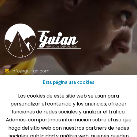
info@gui-an.com
Tel: 916 511 040
Esta página usa cookies
Whatsapp: 609 72 24 10
Las cookies de este sitio web se usan para
Fax: 916 537 814
personalizar el contenido y los anuncios, ofrecer
funciones de redes sociales y analizar el tráfico.
Además, compartimos información sobre el uso que
haga del sitio web con nuestros partners de redes
SOLICITA INFORMACIÓN
sociales, publicidad y análisis web, quienes pueden