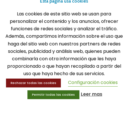
Esta página usa cookies
Las cookies de este sitio web se usan para
personalizar el contenido y los anuncios, ofrecer
funciones de redes sociales y analizar el tráfico.
SOLICITA INFORMACIÓN
Además, compartimos información sobre el uso que
haga del sitio web con nuestros partners de redes
MENÚ
sociales, publicidad y análisis web, quienes pueden
Balones
combinarla con otra información que les haya
Deportes
proporcionado o que hayan recopilado a partir del
Educación física
uso que haya hecho de sus servicios.
Entrenamiento y educación física
Configuración cookies
Rechazar todas las cookies
MENÚ
Leer mas
Permitir todas las cookies
Equipamiento deportivo
Gimnasio
Innovaciones
Ofertas