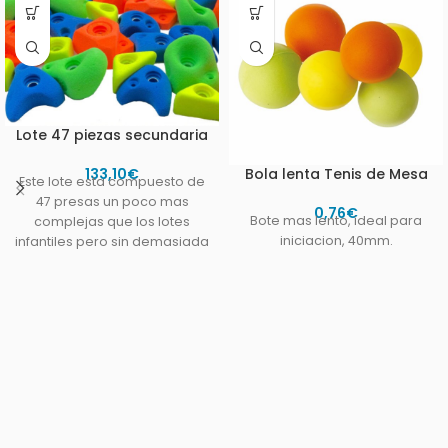
Lote 47 piezas secundaria
133,10
€
Bola lenta Tenis de Mesa
Este lote esta compuesto de
47 presas un poco mas
0,76
€
Bote mas lento, ideal para
complejas que los lotes
iniciacion, 40mm.
infantiles pero sin demasiada
dificultad .Todas