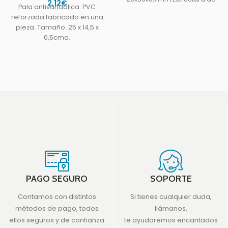
2,12
€
Pala antivandálica. PVC
las patas
reforzada fabricado en una
30x30x0,8mm.Sistema de
pieza. Tamaño: 25 x 14,5 x
plegado.Peso 85kg
0,5cma.
PAGO SEGURO
SOPORTE
Contamos con distintos
Si tienes cualquier duda,
métodos de pago, todos
llámanos,
ellos seguros y de confianza
te ayudaremos encantados