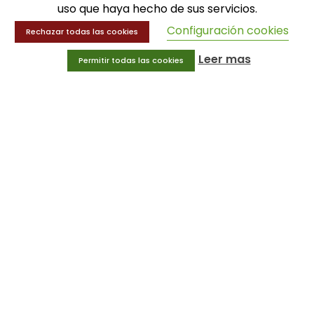
uso que haya hecho de sus servicios.
SOLICITA INFORMACIÓN
Configuración cookies
Rechazar todas las cookies
Leer mas
Permitir todas las cookies
MENÚ
Balones
Deportes
Educación física
Entrenamiento y educación física
MENÚ
Equipamiento deportivo
Gimnasio
Innovaciones
Ofertas
Trofeos y medallas
INFORMACIÓN