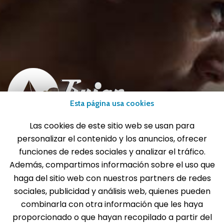
Esta página usa cookies
Las cookies de este sitio web se usan para
personalizar el contenido y los anuncios, ofrecer
info@gui-an.com
funciones de redes sociales y analizar el tráfico.
Tel: 916 511 040
Además, compartimos información sobre el uso que
Whatsapp: 609 72 24 10
haga del sitio web con nuestros partners de redes
Fax: 916 537 814
sociales, publicidad y análisis web, quienes pueden
combinarla con otra información que les haya
proporcionado o que hayan recopilado a partir del