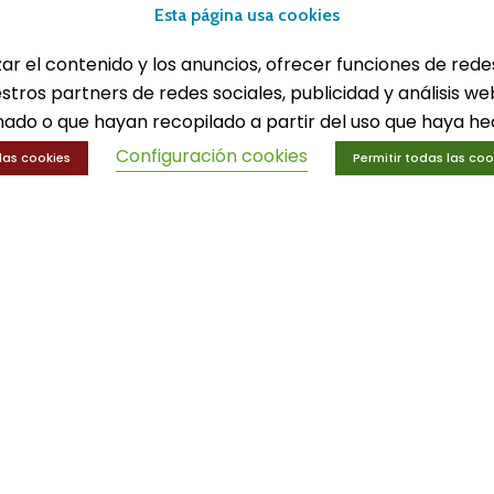
lones
Equipamiento deport
Esta página usa cookies
eportes
Gimnasio
ucación física
Innovaciones
zar el contenido y los anuncios, ofrecer funciones de rede
trenamiento y educación física
Ofertas
estros partners de redes sociales, publicidad y análisis 
Trofeos y medallas
ado o que hayan recopilado a partir del uso que haya hec
Configuración cookies
las cookies
Permitir todas las coo