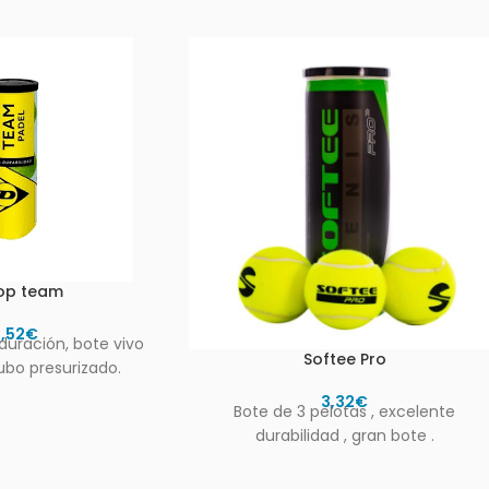
op team
4,52
€
duración, bote vivo
Softee Pro
ubo presurizado.
3,32
€
Bote de 3 pelotas , excelente
durabilidad , gran bote .