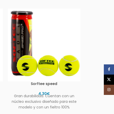
Face
X
Sorftee speed
Cubo 60 
Inst
4,30
€
Gran durabilidad. Cuentan con un
Cubo de 
núcleo exclusivo diseñado para este
aprendiz
modelo y con un fieltro 100%
sintético