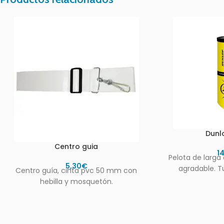
Dunl
Centro guia
1
Pelota de larga 
5,30
€
agradable. T
Centro guía, cinta pvc 50 mm con
hebilla y mosquetón.