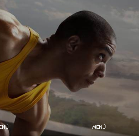
ENÚ
MENÚ