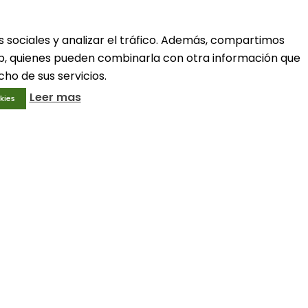
ivo
Condiciones generales
Aviso legal
Política de privacidad
s sociales y analizar el tráfico. Además, compartimos
Política de cookies
web, quienes pueden combinarla con otra información que
ho de sus servicios.
Leer mas
kies