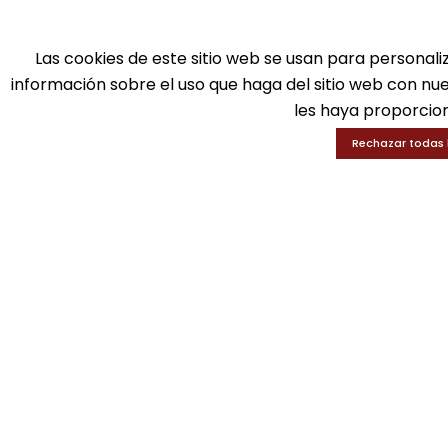
Ba
Tel: 916 511 040
D
Whatsapp: 609 72 24 10
Ed
Las cookies de este sitio web se usan para personali
Fax: 916 537 814
En
información sobre el uso que haga del sitio web con nu
les haya proporcion
Rechazar todas 
SOLICITA INFORMACIÓN