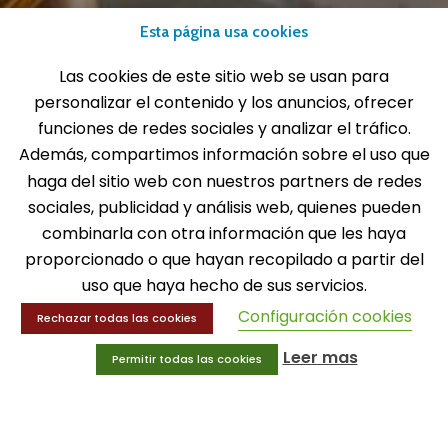
Fax: 916 537 814
Esta página usa cookies
Las cookies de este sitio web se usan para
personalizar el contenido y los anuncios, ofrecer
SOLICITA INFORMACIÓN
funciones de redes sociales y analizar el tráfico.
Además, compartimos información sobre el uso que
MENÚ
haga del sitio web con nuestros partners de redes
sociales, publicidad y análisis web, quienes pueden
Balones
combinarla con otra información que les haya
Deportes
proporcionado o que hayan recopilado a partir del
Educación física
uso que haya hecho de sus servicios.
Entrenamiento y educación física
Configuración cookies
Rechazar todas las cookies
MENÚ
Leer mas
Permitir todas las cookies
Equipamiento deportivo
Gimnasio
Innovaciones