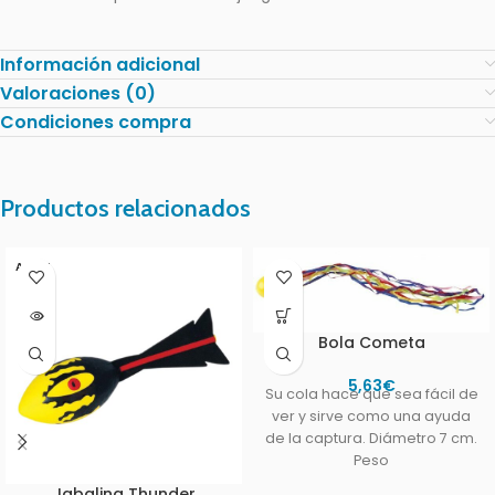
Información adicional
Valoraciones (0)
Condiciones compra
Productos relacionados
AGOT
ADO
Bola Cometa
5,63
€
Su cola hace que sea fácil de
ver y sirve como una ayuda
de la captura. Diámetro 7 cm.
Peso
Jabalina Thunder