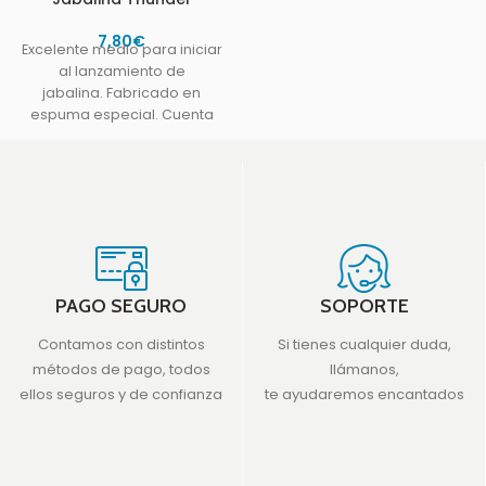
7,80
€
Excelente medio para iniciar
al lanzamiento de
jabalina. Fabricado en
espuma especial. Cuenta
con orificios laterales hacen
que se emita un
PAGO SEGURO
SOPORTE
Contamos con distintos
Si tienes cualquier duda,
métodos de pago, todos
llámanos,
ellos seguros y de confianza
te ayudaremos encantados