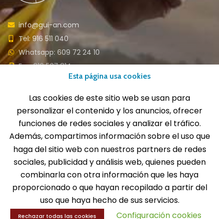
info@gui-an.com
Tel: 916 511 040
Whatsapp: 609 72 24 10
Fax: 916 537 814
Esta página usa cookies
Las cookies de este sitio web se usan para
personalizar el contenido y los anuncios, ofrecer
SOLICITA INFORMACIÓN
funciones de redes sociales y analizar el tráfico.
Además, compartimos información sobre el uso que
MENÚ
haga del sitio web con nuestros partners de redes
sociales, publicidad y análisis web, quienes pueden
Balones
combinarla con otra información que les haya
Deportes
proporcionado o que hayan recopilado a partir del
Educación física
Entrenamiento y educación física
uso que haya hecho de sus servicios.
Configuración cookies
Rechazar todas las cookies