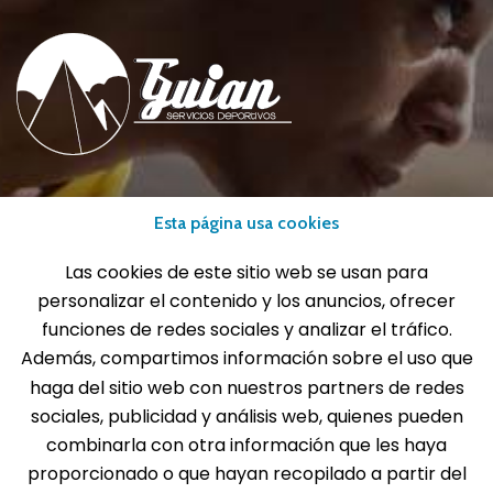
info@gui-an.com
Esta página usa cookies
Tel: 916 511 040
Whatsapp: 609 72 24 10
Las cookies de este sitio web se usan para
Fax: 916 537 814
personalizar el contenido y los anuncios, ofrecer
funciones de redes sociales y analizar el tráfico.
Además, compartimos información sobre el uso que
haga del sitio web con nuestros partners de redes
SOLICITA INFORMACIÓN
sociales, publicidad y análisis web, quienes pueden
combinarla con otra información que les haya
proporcionado o que hayan recopilado a partir del
MENÚ