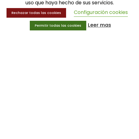
uso que haya hecho de sus servicios.
Balones
Configuración cookies
Rechazar todas las cookies
Deportes
Educación física
Leer mas
Permitir todas las cookies
Entrenamiento y educación física
MENÚ
Equipamiento deportivo
Gimnasio
Innovaciones
Ofertas
Trofeos y medallas
INFORMACIÓN
Condiciones generales
Aviso legal
Política de privacidad
Política de cookies