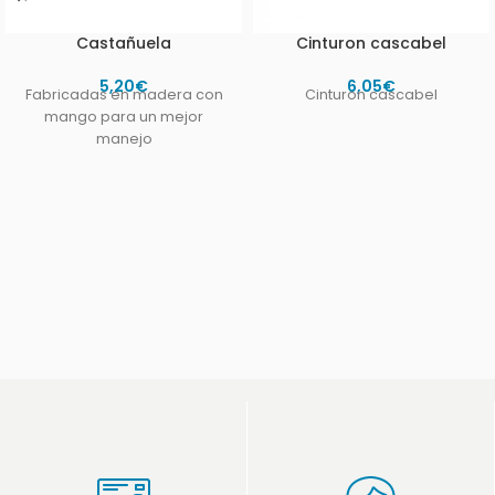
Castañuela
Cinturon cascabel
5,20
€
6,05
€
Fabricadas en madera con
Cinturon cascabel
mango para un mejor
manejo