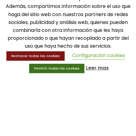
Además, compartimos información sobre el uso que
SOLICITA INFORMACIÓN
haga del sitio web con nuestros partners de redes
sociales, publicidad y análisis web, quienes pueden
MENÚ
combinarla con otra información que les haya
proporcionado o que hayan recopilado a partir del
Balones
Deportes
uso que haya hecho de sus servicios.
Educación física
Configuración cookies
Rechazar todas las cookies
Entrenamiento y educación física
Leer mas
Permitir todas las cookies
MENÚ
Equipamiento deportivo
Gimnasio
Innovaciones
Ofertas
Trofeos y medallas
INFORMACIÓN