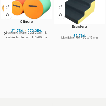
Cilindro
Escalera
211,75
€
-
272,25
€
Espuma densidad 2kg/m3,
67,76
€
cubierta de pvc. 140x60cm
Medidas: 50 x 50 x 15 cm