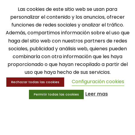
Las cookies de este sitio web se usan para
personalizar el contenido y los anuncios, ofrecer
funciones de redes sociales y analizar el tráfico.
Además, compartimos información sobre el uso que
haga del sitio web con nuestros partners de redes
sociales, publicidad y análisis web, quienes pueden
combinarla con otra información que les haya
info@gui-an.com
proporcionado o que hayan recopilado a partir del
Tel: 916 511 040
uso que haya hecho de sus servicios.
Whatsapp: 609 72 24 10
Configuración cookies
Rechazar todas las cookies
Fax: 916 537 814
Leer mas
Permitir todas las cookies
SOLICITA INFORMACIÓN