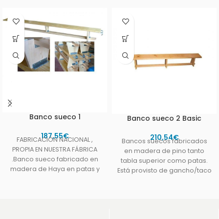
Banco sueco 1
Banco sueco 2 Basic
187,55
€
210,54
€
FABRICACIÓN NACIONAL ,
Bancos suecos fabricados
PROPIA EN NUESTRA FÁBRICA
en madera de pino tanto
.Banco sueco fabricado en
tabla superior como patas.
madera de Haya en patas y
Está provisto de gancho/taco
chambrana con refuerzos
de madera para sujeción