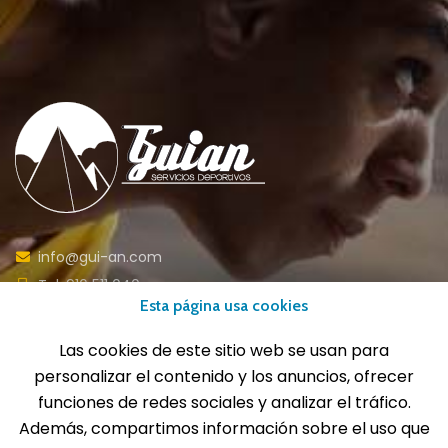
info@gui-an.com
Tel: 916 511 040
Esta página usa cookies
Whatsapp: 609 72 24 10
Fax: 916 537 814
Las cookies de este sitio web se usan para
personalizar el contenido y los anuncios, ofrecer
funciones de redes sociales y analizar el tráfico.
Además, compartimos información sobre el uso que
SOLICITA INFORMACIÓN