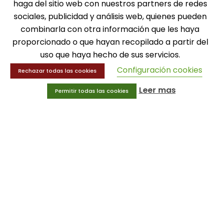
haga del sitio web con nuestros partners de redes
sociales, publicidad y análisis web, quienes pueden
MENÚ
combinarla con otra información que les haya
proporcionado o que hayan recopilado a partir del
Balones
uso que haya hecho de sus servicios.
Deportes
Configuración cookies
Educación física
Rechazar todas las cookies
Entrenamiento y educación física
Leer mas
Permitir todas las cookies
MENÚ
Equipamiento deportivo
Gimnasio
Innovaciones
Ofertas
Trofeos y medallas
INFORMACIÓN