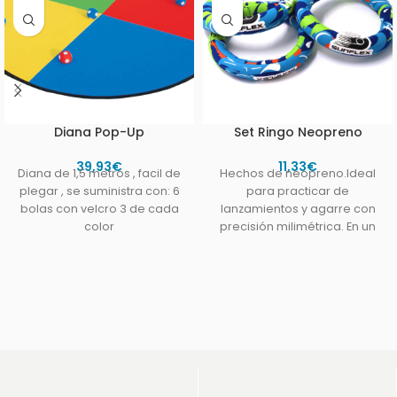
Diana Pop-Up
Set Ringo Neopreno
39,93
€
11,33
€
Diana de 1,5 metros , facil de
Hechos de neopreno.Ideal
plegar , se suministra con: 6
para practicar de
bolas con velcro 3 de cada
lanzamientos y agarre con
color
precisión milimétrica. En un
blister de 3 unidades.