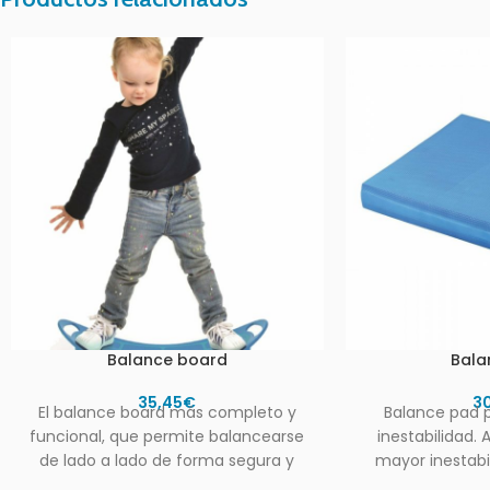
Balance board
Bala
35,45
€
3
El balance board más completo y
Balance pad p
funcional, que permite balancearse
inestabilidad. 
de lado a lado de forma segura y
mayor inestabi
controlada gracias
tiene una base 