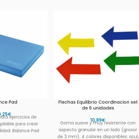
nce Pad
Flechas Equilibrio Coordinacion set
de 6 unidades
0,25
€
ara ejercicios de
10,89
€
Goma suave y muy resistente con
Apilable para crear
aspecto granular en un lado (grosor
lidad. Balance Pad
de 3 mm). 4 colores disponibles: azul,
antideslizante para