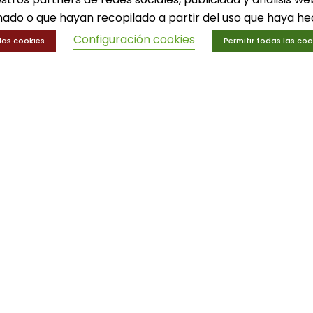
ado o que hayan recopilado a partir del uso que haya hec
Configuración cookies
las cookies
Permitir todas las coo
n
N
· Servicios deportivos
| Diseño
local
- Agencia de marketing online