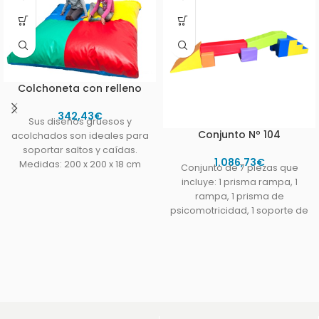
Colchoneta con relleno
342,43
€
Sus diseños gruesos y
Conjunto Nº 104
acolchados son ideales para
soportar saltos y caídas.
1.086,73
€
Medidas: 200 x 200 x 18 cm
Conjunto de 7 piezas que
incluye: 1 prisma rampa, 1
rampa, 1 prisma de
psicomotricidad, 1 soporte de
prisma, 1