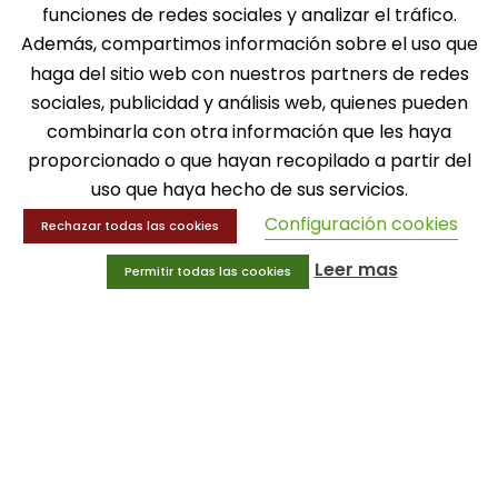
funciones de redes sociales y analizar el tráfico.
Además, compartimos información sobre el uso que
SOLICITA INFORMACIÓN
haga del sitio web con nuestros partners de redes
sociales, publicidad y análisis web, quienes pueden
MENÚ
combinarla con otra información que les haya
Balones
proporcionado o que hayan recopilado a partir del
Deportes
uso que haya hecho de sus servicios.
Educación física
Configuración cookies
Entrenamiento y educación física
Rechazar todas las cookies
Leer mas
Permitir todas las cookies
MENÚ
Equipamiento deportivo
Gimnasio
Innovaciones
Ofertas
Trofeos y medallas