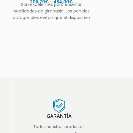
205,70
€
-
484,00
€
Son excelentes para enseñar
habilidades de gimnasia. Los paneles
octogonales evitan que el dispositivo
ruede mientras se realizan los ejerci-
cios
Prisma de c
Prisma de co
120x30x30cm. 
de pvc con u
GARANTÍA
Todos nuestros productos