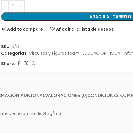
AÑADIR AL CARRITO
Add to compare
Añadir a la lista de deseos
SKU:
N/D
Categorías:
Circuitos y Figuras foam
,
EDUCACIÓN FÍSICA
,
Infan
Share:
RMACIÓN ADICIONAL
VALORACIONES (0)
CONDICIONES COM
izante con espuma de 25kg/m3