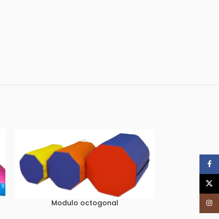
Face
X
Modulo octogonal
Inst