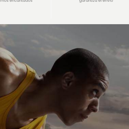
emos encantados
garantiza el envío