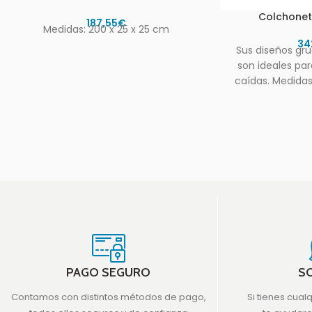
Colchonet
187,55
€
Medidas: 200 x 25 x 25 cm
34
Sus diseños gr
son ideales par
caídas. Medidas
PAGO SEGURO
S
Contamos con distintos métodos de pago,
Si tienes cual