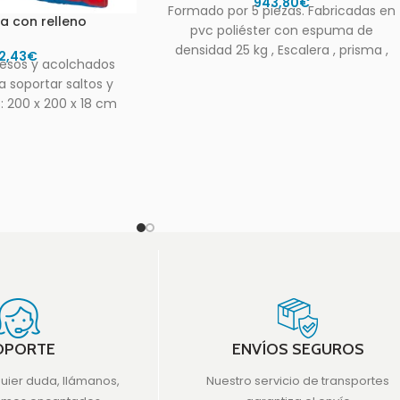
943,80
€
Formado por 5 piezas. Fabricadas en
a con relleno
pvc poliéster con espuma de
densidad 25 kg , Escalera , prisma ,
2,43
€
uesos y acolchados
soporte
a soportar saltos y
: 200 x 200 x 18 cm
OPORTE
ENVÍOS SEGUROS
quier duda, llámanos,
Nuestro servicio de transportes