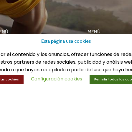
ENÚ
MENÚ
Esta página usa cookies
lones
Equipamiento deport
eportes
Gimnasio
zar el contenido y los anuncios, ofrecer funciones de rede
ucación física
Innovaciones
estros partners de redes sociales, publicidad y análisis 
trenamiento y educación física
Ofertas
ado o que hayan recopilado a partir del uso que haya hec
Trofeos y medallas
Configuración cookies
las cookies
Permitir todas las coo