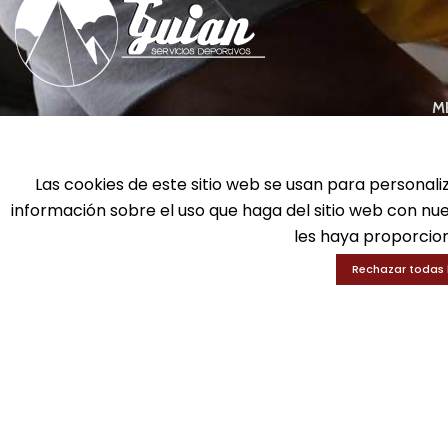
M
info@gui-an.com
Ba
Tel: 916 511 040
D
Las cookies de este sitio web se usan para personali
Whatsapp: 609 72 24 10
Ed
información sobre el uso que haga del sitio web con nu
Fax: 916 537 814
En
les haya proporcion
Rechazar todas 
SOLICITA INFORMACIÓN