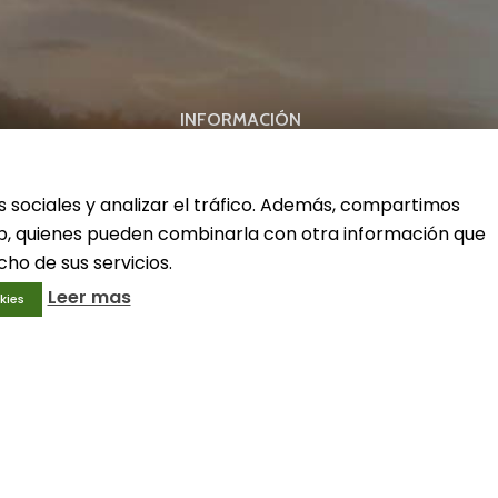
INFORMACIÓN
ivo
Condiciones generales
Aviso legal
s sociales y analizar el tráfico. Además, compartimos
Política de privacidad
web, quienes pueden combinarla con otra información que
Política de cookies
ho de sus servicios.
Leer mas
kies