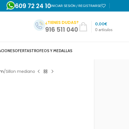
609 72 24 10
INICIAR SESIÓN / REGISTRARSE
¿TIENES DUDAS?
0,00
€
916 511 040
0
artículos
ACIONES
OFERTAS
TROFEOS Y MEDALLAS
am
Sillon mediano