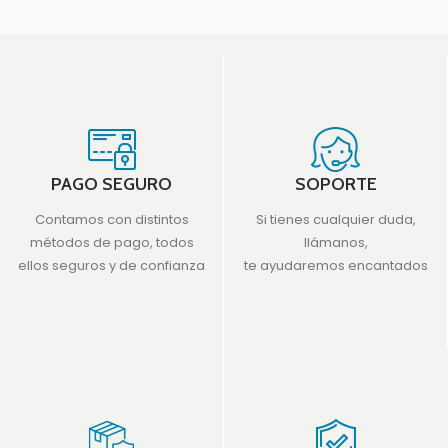
balones (según deporte).
Cuatro ruedas
Fácilmente apilables.
Medidas:
PAGO SEGURO
SOPORTE
Contamos con distintos
Si tienes cualquier duda,
métodos de pago, todos
llámanos,
ellos seguros y de confianza
te ayudaremos encantados