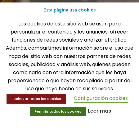
Fax: 916 537 814
Esta página usa cookies
Las cookies de este sitio web se usan para
personalizar el contenido y los anuncios, ofrecer
SOLICITA INFORMACIÓN
funciones de redes sociales y analizar el tráfico.
Además, compartimos información sobre el uso que
MENÚ
haga del sitio web con nuestros partners de redes
sociales, publicidad y análisis web, quienes pueden
Balones
combinarla con otra información que les haya
Deportes
proporcionado o que hayan recopilado a partir del
Educación física
uso que haya hecho de sus servicios.
Entrenamiento y educación física
Configuración cookies
Rechazar todas las cookies
MENÚ
Leer mas
Permitir todas las cookies
Equipamiento deportivo
Gimnasio
Innovaciones