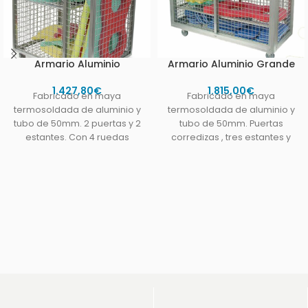
Armario Aluminio
Armario Aluminio Grande
1.427,80
€
1.815,00
€
Fabricado en maya
Fabricado en maya
termosoldada de aluminio y
termosoldada de aluminio y
tubo de 50mm. 2 puertas y 2
tubo de 50mm. Puertas
estantes. Con 4 ruedas
corredizas , tres estantes y
giratorias 2
compartimento superior.
Cuatro ruedas