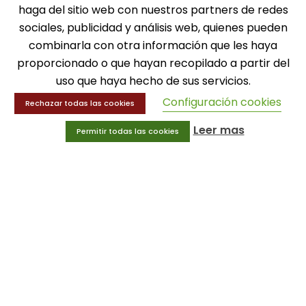
SOLICITA INFORMACIÓN
haga del sitio web con nuestros partners de redes
sociales, publicidad y análisis web, quienes pueden
MENÚ
combinarla con otra información que les haya
proporcionado o que hayan recopilado a partir del
Balones
uso que haya hecho de sus servicios.
Deportes
Educación física
Configuración cookies
Rechazar todas las cookies
Entrenamiento y educación física
Leer mas
Permitir todas las cookies
MENÚ
Equipamiento deportivo
Gimnasio
Innovaciones
Ofertas
Trofeos y medallas
INFORMACIÓN