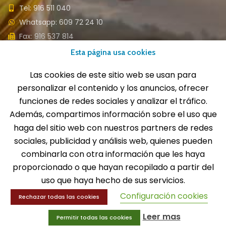
Tel: 916 511 040
Whatsapp: 609 72 24 10
Fax: 916 537 814
Esta página usa cookies
Las cookies de este sitio web se usan para
personalizar el contenido y los anuncios, ofrecer
SOLICITA INFORMACIÓN
funciones de redes sociales y analizar el tráfico.
Además, compartimos información sobre el uso que
MENÚ
haga del sitio web con nuestros partners de redes
Balones
sociales, publicidad y análisis web, quienes pueden
Deportes
combinarla con otra información que les haya
Educación física
proporcionado o que hayan recopilado a partir del
Entrenamiento y educación física
uso que haya hecho de sus servicios.
Configuración cookies
Rechazar todas las cookies
MENÚ
Leer mas
Permitir todas las cookies
Equipamiento deportivo