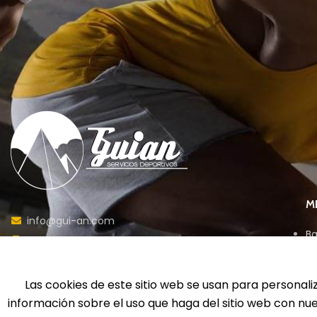
M
info@gui-an.com
Ba
Tel: 916 511 040
D
Whatsapp: 609 72 24 10
Ed
Fax: 916 537 814
En
Las cookies de este sitio web se usan para personali
información sobre el uso que haga del sitio web con nu