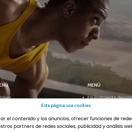
ENÚ
MENÚ
lones
Equipamiento deport
eportes
Gimnasio
Esta página usa cookies
ucación física
Innovaciones
trenamiento y educación física
Ofertas
zar el contenido y los anuncios, ofrecer funciones de rede
Trofeos y medallas
estros partners de redes sociales, publicidad y análisis 