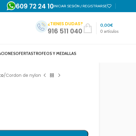
609 72 24 10
INICIAR SESIÓN / REGISTRARSE
¿TIENES DUDAS?
0,00
€
916 511 040
0
artículos
ACIONES
OFERTAS
TROFEOS Y MEDALLAS
to
Cordon de nylon