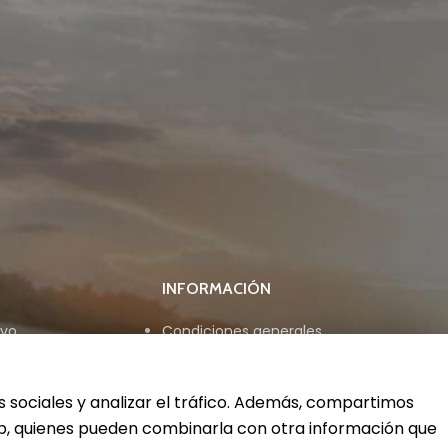
INFORMACIÓN
ivo
Condiciones generales
Aviso legal
Política de privacidad
Política de cookies
s sociales y analizar el tráfico. Además, compartimos
web, quienes pueden combinarla con otra información que