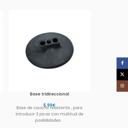
Face
X
Inst
Base tridireccional
Bolsa Frio 
5,99
€
Base de caucho resistente , para
Con correa 
introducir 3 picas con multitud de
ajustable y r
posibilidades.
unir a difere
directame