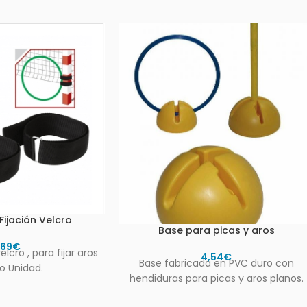
ijación Velcro
Base para picas y aros
,69
€
lcro , para fijar aros
4,54
€
Base fabricada en PVC duro con
io Unidad.
hendiduras para picas y aros planos.