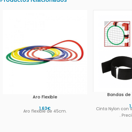
Bandas de F
Aro Flexible
1
1,63
€
Cinta Nylon con ve
Aro flexible de 45cm.
. Prec