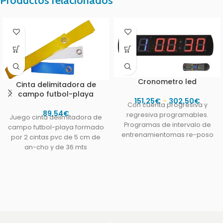
Productos relacionados
Cronometro led
Cinta delimitadora de
campo futbol-playa
151,25
€
-
302,50
€
Con cuenta progresiva y
89,54
€
regresiva programables.
Juego cinta delimitadora de
Programas de intervalo de
campo futbol-playa formado
entrenamientomas re-poso
por 2 cintas pvc de 5 cm de
programables. Pitido de
an-cho y de 36 mts
inicio y finalización de
programas.