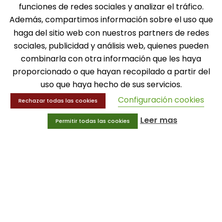
funciones de redes sociales y analizar el tráfico.
Además, compartimos información sobre el uso que
SOLICITA INFORMACIÓN
haga del sitio web con nuestros partners de redes
sociales, publicidad y análisis web, quienes pueden
MENÚ
combinarla con otra información que les haya
Balones
proporcionado o que hayan recopilado a partir del
Deportes
uso que haya hecho de sus servicios.
Educación física
Configuración cookies
Entrenamiento y educación física
Rechazar todas las cookies
Leer mas
Permitir todas las cookies
MENÚ
Equipamiento deportivo
Gimnasio
Innovaciones
Ofertas
Trofeos y medallas