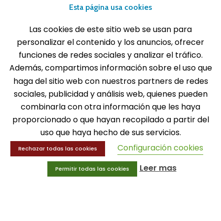
Esta página usa cookies
info@gui-an.com
Las cookies de este sitio web se usan para
Tel: 916 511 040
personalizar el contenido y los anuncios, ofrecer
Whatsapp: 609 72 24 10
funciones de redes sociales y analizar el tráfico.
Además, compartimos información sobre el uso que
Fax: 916 537 814
haga del sitio web con nuestros partners de redes
sociales, publicidad y análisis web, quienes pueden
combinarla con otra información que les haya
proporcionado o que hayan recopilado a partir del
SOLICITA INFORMACIÓN
uso que haya hecho de sus servicios.
Configuración cookies
MENÚ
Rechazar todas las cookies
Leer mas
Balones
Permitir todas las cookies
Deportes
Educación física
Entrenamiento y educación física