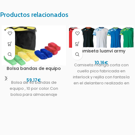
Productos relacionados
Camiseta luanvi army
10,16
€
Camiseta manga corta con
Bolsa bandas de equipo
cuello pico fabricada en
interlock y rejilla con fantasía
59,17
€
Bolsa de 40 bandas de
en el delantero realizado en
equipo , 10 por color.Con
sublimación.Tallas 4XS,
bolsa para almacenaje