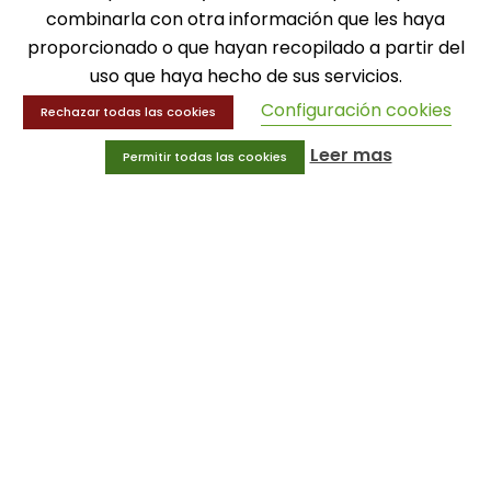
combinarla con otra información que les haya
MENÚ
proporcionado o que hayan recopilado a partir del
uso que haya hecho de sus servicios.
Balones
Deportes
Configuración cookies
Rechazar todas las cookies
Educación física
Entrenamiento y educación física
Leer mas
Permitir todas las cookies
MENÚ
Equipamiento deportivo
Gimnasio
Innovaciones
Ofertas
Trofeos y medallas
INFORMACIÓN
Condiciones generales
Aviso legal