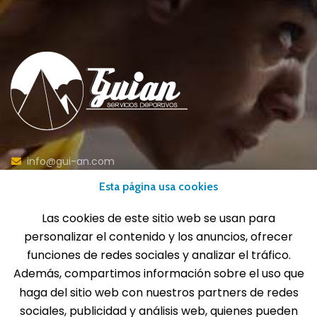
info@gui-an.com
Tel: 916 511 040
Esta página usa cookies
Whatsapp: 609 72 24 10
Las cookies de este sitio web se usan para
Fax: 916 537 814
personalizar el contenido y los anuncios, ofrecer
funciones de redes sociales y analizar el tráfico.
Además, compartimos información sobre el uso que
haga del sitio web con nuestros partners de redes
SOLICITA INFORMACIÓN
sociales, publicidad y análisis web, quienes pueden