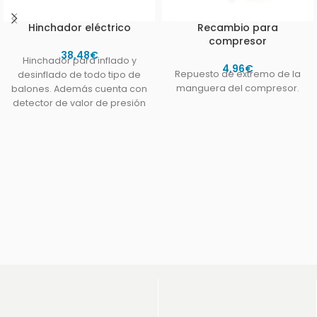
Hinchador eléctrico
Recambio para
compresor
38,48
€
Hinchador para inflado y
4,96
€
Repuesto de extremo de la
desinflado de todo tipo de
manguera del compresor.
balones. Además cuenta con
detector de valor de presión
del balón.