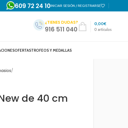
609 72 24 10
INICIAR SESIÓN / REGISTRARSE
¿TIENES DUDAS?
0,00
€
916 511 040
0
artículos
ACIONES
OFERTAS
TROFEOS Y MEDALLAS
nasios
 New de 40 cm