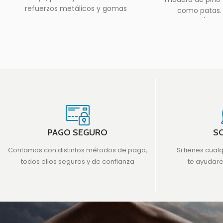
refuerzos metálicos y gomas
como patas. 
antideslizantes con herrajes. 2
gancho/taco
metros
su
PAGO SEGURO
S
Contamos con distintos métodos de pago,
Si tienes cual
todos ellos seguros y de confianza
te ayudar