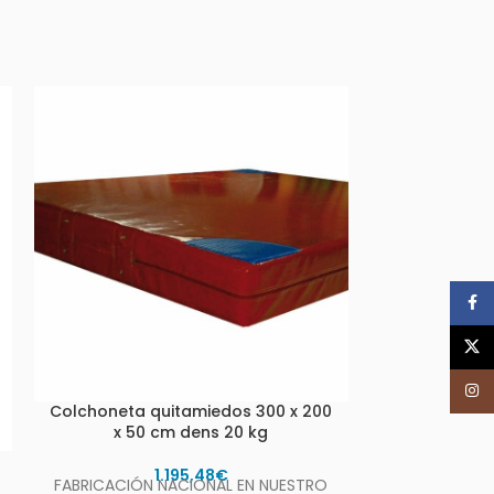
Face
X
Inst
Colchoneta quitamiedos 300 x 200
Colchonet
x 50 cm dens 20 kg
Igni
1.195,48
€
FABRICACIÓN NACIONAL EN NUESTRO
Compuesta p