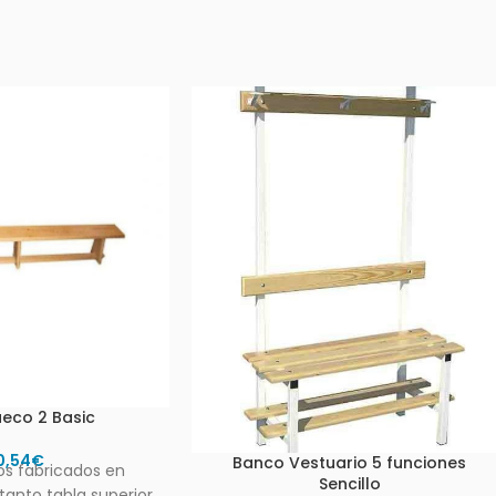
eco 2 Basic
0,54
€
Banco Vestuario 5 funciones
s fabricados en
Sencillo
anto tabla superior