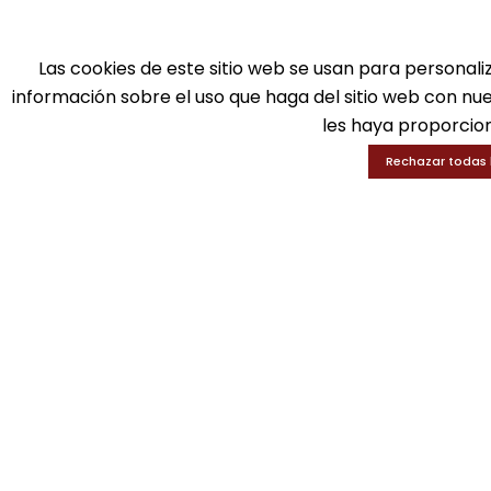
Ba
Tel: 916 511 040
D
Whatsapp: 609 72 24 10
Ed
Las cookies de este sitio web se usan para personali
Fax: 916 537 814
En
información sobre el uso que haga del sitio web con nu
les haya proporcion
Rechazar todas 
SOLICITA INFORMACIÓN