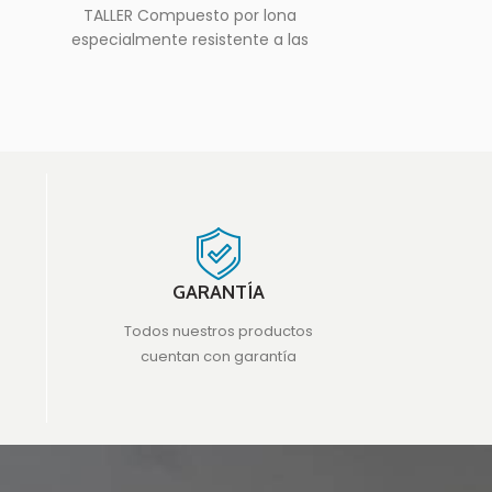
TALLER Compuesto por lona
PVC IGNÍFUGA
especialmente resistente a las
Combinada
roturas, con asas y cremallera. Lona
permi
M2 Ignífuga
GARANTÍA
Todos nuestros productos
cuentan con garantía