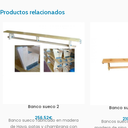
Productos relacionados
Banco sueco 2
Banco su
256,52
€
21
Banco sueco fabricado en madera
Bancos sueco
de Haya, patas y chambrana con
madera de pino t