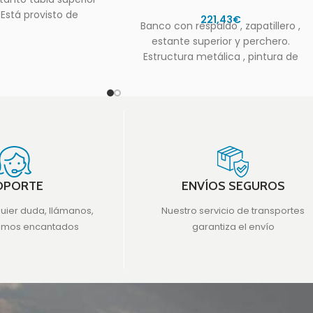
Está provisto de
221,43
€
Banco con respaldo , zapatillero ,
 de madera para
estante superior y perchero.
jeción
Estructura metálica , pintura de
poliester lacadas en blanco, asiento
OPORTE
ENVÍOS SEGUROS
quier duda, llámanos,
Nuestro servicio de transportes
emos encantados
garantiza el envío