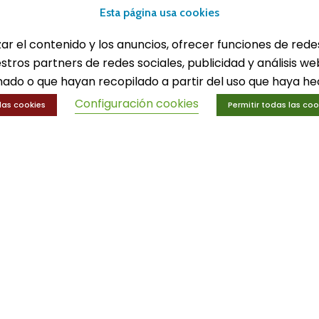
lones
Equipamiento deport
Esta página usa cookies
eportes
Gimnasio
ucación física
Innovaciones
zar el contenido y los anuncios, ofrecer funciones de rede
trenamiento y educación física
Ofertas
estros partners de redes sociales, publicidad y análisis 
Trofeos y medallas
ado o que hayan recopilado a partir del uso que haya hec
Configuración cookies
las cookies
Permitir todas las coo