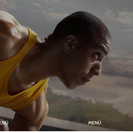
ENÚ
MENÚ