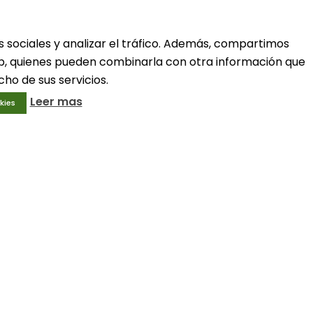
ivo
Condiciones generales
Aviso legal
Política de privacidad
s sociales y analizar el tráfico. Además, compartimos
Política de cookies
web, quienes pueden combinarla con otra información que
ho de sus servicios.
Leer mas
kies