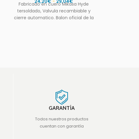
24,20
€
-
29,04
€
Fabricado en cuero Mikasa Hyde
Tamaño de fút
tersoldado, Valvula recambiable y
fútbol. Cu
cierre automatico. Balon oficial de la
Ducksung. 
federacion madrileña.
durabil
GARANTÍA
Todos nuestros productos
cuentan con garantía