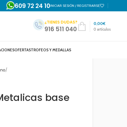
609 72 24 10
INICIAR SESIÓN / REGISTRARSE
¿TIENES DUDAS?
0,00
€
916 511 040
0
artículos
ACIONES
OFERTAS
TROFEOS Y MEDALLAS
ano
Metalicas base