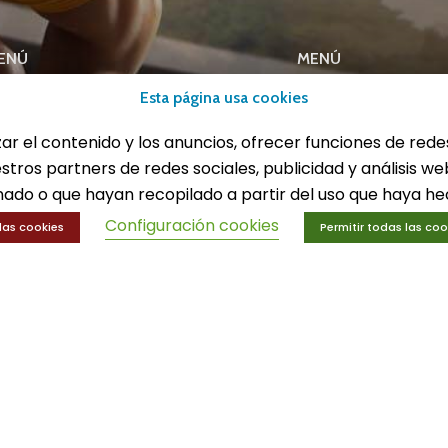
ENÚ
MENÚ
Esta página usa cookies
lones
Equipamiento deport
eportes
Gimnasio
zar el contenido y los anuncios, ofrecer funciones de rede
ucación física
Innovaciones
estros partners de redes sociales, publicidad y análisis 
trenamiento y educación física
Ofertas
Trofeos y medallas
ado o que hayan recopilado a partir del uso que haya hec
Configuración cookies
las cookies
Permitir todas las coo