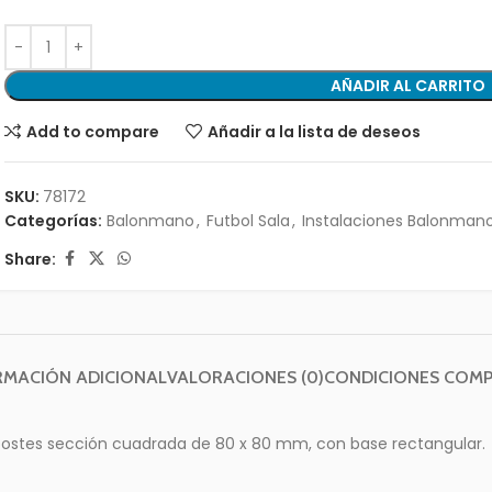
AÑADIR AL CARRITO
Add to compare
Añadir a la lista de deseos
SKU:
78172
Categorías:
Balonmano
,
Futbol Sala
,
Instalaciones Balonman
Share:
RMACIÓN ADICIONAL
VALORACIONES (0)
CONDICIONES COM
 postes sección cuadrada de 80 x 80 mm, con base rectangular.