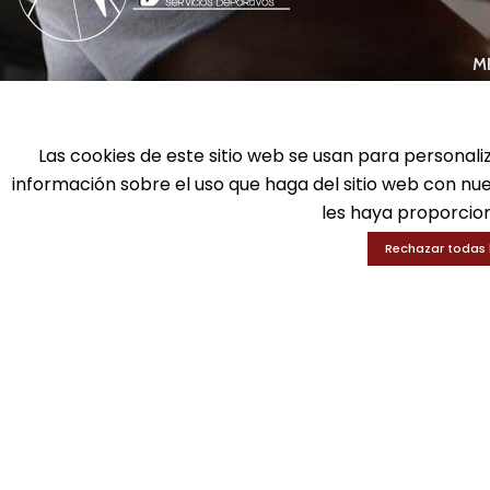
M
info@gui-an.com
Ba
Tel: 916 511 040
D
Whatsapp: 609 72 24 10
Las cookies de este sitio web se usan para personali
Ed
Fax: 916 537 814
información sobre el uso que haga del sitio web con nu
En
les haya proporcion
Rechazar todas 
SOLICITA INFORMACIÓN