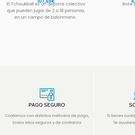
107,69
€
6
El Tchoukball es un deporte colectivo
Bote 
que pueden jugar de 2 a 18 personas,
en un campo de balonmano.
Dimensiones:
PAGO SEGURO
S
Contamos con distintos métodos de pago,
Si tienes cual
todos ellos seguros y de confianza
te ayudar