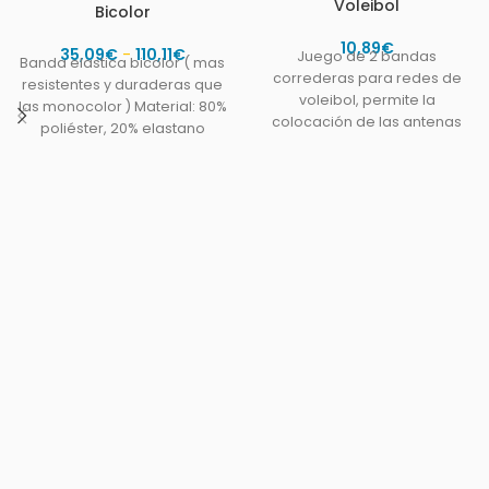
Voleibol
Bicolor
10,89
€
35,09
€
-
110,11
€
Juego de 2 bandas
Banda elastica bicolor ( mas
correderas para redes de
resistentes y duraderas que
voleibol, permite la
las monocolor ) Material: 80%
colocación de las antenas
poliéster, 20% elastano
de la zona delimitadora de
Anchura: 5 cm