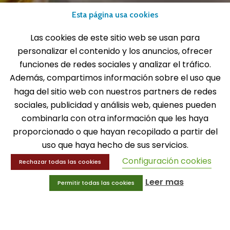
Tel: 916 511 040
Esta página usa cookies
Whatsapp: 609 72 24 10
Fax: 916 537 814
Las cookies de este sitio web se usan para
personalizar el contenido y los anuncios, ofrecer
funciones de redes sociales y analizar el tráfico.
Además, compartimos información sobre el uso que
haga del sitio web con nuestros partners de redes
SOLICITA INFORMACIÓN
sociales, publicidad y análisis web, quienes pueden
combinarla con otra información que les haya
MENÚ
proporcionado o que hayan recopilado a partir del
Balones
uso que haya hecho de sus servicios.
Deportes
Configuración cookies
Rechazar todas las cookies
Educación física
Entrenamiento y educación física
Leer mas
Permitir todas las cookies
MENÚ
Equipamiento deportivo