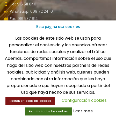
Tel: 916 511 040
Whatsapp: 609 72 24 10
Fax: 916 537 814
Esta página usa cookies
Las cookies de este sitio web se usan para
personalizar el contenido y los anuncios, ofrecer
SOLICITA INFORMACIÓN
funciones de redes sociales y analizar el tráfico.
Además, compartimos información sobre el uso que
MENÚ
haga del sitio web con nuestros partners de redes
Balones
sociales, publicidad y análisis web, quienes pueden
Deportes
combinarla con otra información que les haya
Educación física
proporcionado o que hayan recopilado a partir del
Entrenamiento y educación física
uso que haya hecho de sus servicios.
Configuración cookies
Rechazar todas las cookies
MENÚ
Leer mas
Permitir todas las cookies
Equipamiento deportivo