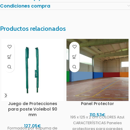
Condiciones compra
Productos relacionados
Juego de Protecciones
Panel Protector
para poste Voleibol 90
mm
110,53
€
195 x 125 x 2 cm COLORES Azul.
CARACTERÍSTICAS Paneles
127,05
€
Formados por espuma de
protectores para paredes