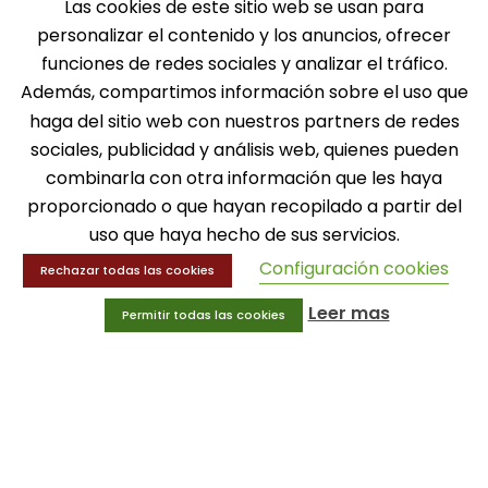
Las cookies de este sitio web se usan para
personalizar el contenido y los anuncios, ofrecer
funciones de redes sociales y analizar el tráfico.
SOLICITA INFORMACIÓN
Además, compartimos información sobre el uso que
haga del sitio web con nuestros partners de redes
MENÚ
sociales, publicidad y análisis web, quienes pueden
combinarla con otra información que les haya
Balones
proporcionado o que hayan recopilado a partir del
Deportes
uso que haya hecho de sus servicios.
Educación física
Entrenamiento y educación física
Configuración cookies
Rechazar todas las cookies
Leer mas
Permitir todas las cookies
MENÚ
Equipamiento deportivo
Gimnasio
Innovaciones
Ofertas
Trofeos y medallas