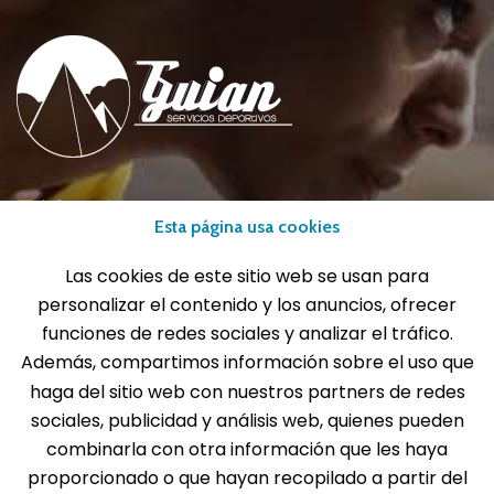
info@gui-an.com
Esta página usa cookies
Tel: 916 511 040
Whatsapp: 609 72 24 10
Las cookies de este sitio web se usan para
Fax: 916 537 814
personalizar el contenido y los anuncios, ofrecer
funciones de redes sociales y analizar el tráfico.
Además, compartimos información sobre el uso que
haga del sitio web con nuestros partners de redes
SOLICITA INFORMACIÓN
sociales, publicidad y análisis web, quienes pueden
combinarla con otra información que les haya
proporcionado o que hayan recopilado a partir del
MENÚ