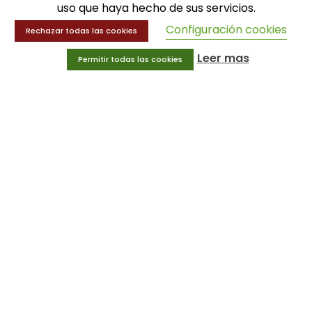
uso que haya hecho de sus servicios.
Balones
Configuración cookies
Rechazar todas las cookies
Deportes
Educación física
Leer mas
Permitir todas las cookies
Entrenamiento y educación física
MENÚ
Equipamiento deportivo
Gimnasio
Innovaciones
Ofertas
Trofeos y medallas
INFORMACIÓN
Condiciones generales
Aviso legal
Política de privacidad
Política de cookies