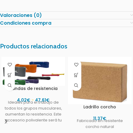
Valoraciones (0)
Condiciones compra
Productos relacionados
Bandas de resistencia
4,02
€
-
47,61
€
Ideales para el trabajo de
Ladrillo corcho
todos los grupos musculares,
aumentan la resistencia. Este
11,37
€
accesorio polivalente será tu
Fabricado en resistente
mejor aliado para
corcho natural