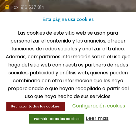
Fax: 916 537 814
Esta página usa cookies
Las cookies de este sitio web se usan para
SOLICITA INFORMACIÓN
personalizar el contenido y los anuncios, ofrecer
funciones de redes sociales y analizar el tráfico.
Además, compartimos información sobre el uso que
MENÚ
haga del sitio web con nuestros partners de redes
Balones
sociales, publicidad y análisis web, quienes pueden
Deportes
combinarla con otra información que les haya
Educación física
proporcionado o que hayan recopilado a partir del
Entrenamiento y educación física
uso que haya hecho de sus servicios.
Configuración cookies
MENÚ
Rechazar todas las cookies
Leer mas
Permitir todas las cookies
Equipamiento deportivo
Gimnasio
Innovaciones