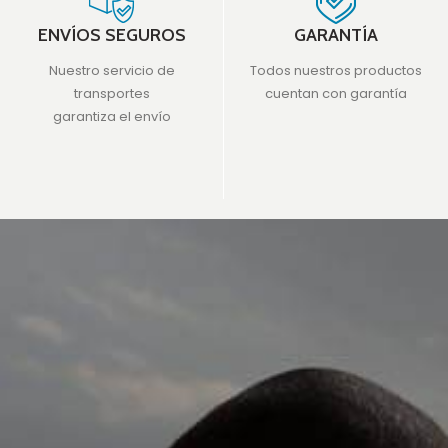
ENVÍOS SEGUROS
GARANTÍA
Nuestro servicio de
Todos nuestros productos
transportes
cuentan con garantía
garantiza el envío