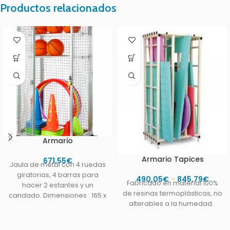
Productos relacionados
Armario
Armario Tapices
671,55
€
Jaula de metal con 4 ruedas
giratorias, 4 barras para
490,05
€
-
845,79
€
Fabricado en material 100%
hacer 2 estantes y un
de resinas termoplásticas, no
candado. Dimensiones : 165 x
alterables a la humedad.