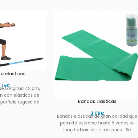
ra elasticos
8,15
€
de Longitud 42 cm,
n con elásticos de
Bandas Elasticas
perficie rugosa de
o para un
3,09
€
Bandas elásticas de gran calidad que
permite estirarse hasta 5 veces su
longitud inicial sin romperse. Se
utilizan para ejercicios