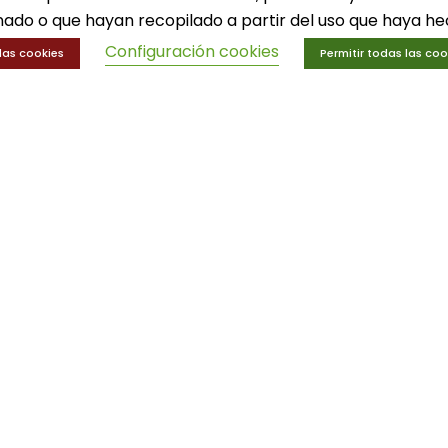
ado o que hayan recopilado a partir del uso que haya hec
Configuración cookies
las cookies
Permitir todas las coo
n
N
· Servicios deportivos
| Diseño
local
- Agencia de marketing online