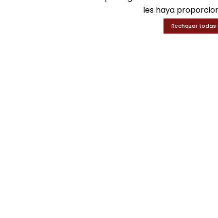
les haya proporcion
Rechazar todas 
SOLICITA INFORMACIÓN
GUI-A