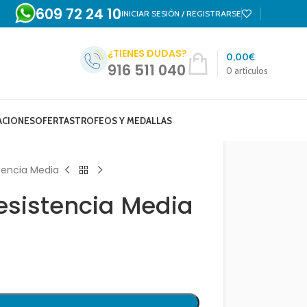
609 72 24 10
INICIAR SESIÓN / REGISTRARSE
¿TIENES DUDAS?
0,00
€
916 511 040
0
artículos
ACIONES
OFERTAS
TROFEOS Y MEDALLAS
stencia Media
esistencia Media