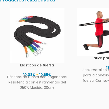
Stick pa
Elasticos de fuerza
1
Stick metálico 
10,08
€
-
10,65
€
para la conexió
Elásticos de fuerza con enganches.
fuerza. Con su-
Resistencia con estiramientos del
cauch
250% Medida: 30cm