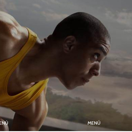
ENÚ
MENÚ