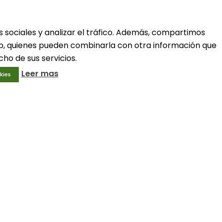
ivo
Condiciones generales
Aviso legal
Política de privacidad
s sociales y analizar el tráfico. Además, compartimos
Política de cookies
web, quienes pueden combinarla con otra información que
ho de sus servicios.
Leer mas
kies