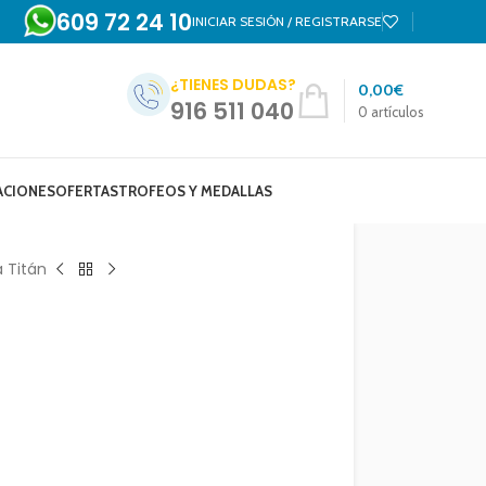
609 72 24 10
INICIAR SESIÓN / REGISTRARSE
¿TIENES DUDAS?
0,00
€
916 511 040
0
artículos
ACIONES
OFERTAS
TROFEOS Y MEDALLAS
 Titán