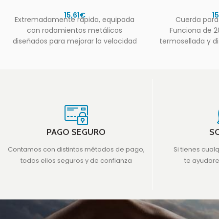
15,61
€
1
Extremadamente rápida, equipada
Cuerda para
con rodamientos metálicos
Funciona de 2
diseñados para mejorar la velocidad
termosellada y di
de la cuerda. Con fácil ajuste de
longitud según
PAGO SEGURO
S
Contamos con distintos métodos de pago,
Si tienes cual
todos ellos seguros y de confianza
te ayudar