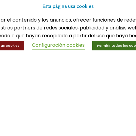
lones
Equipamiento deport
Esta página usa cookies
eportes
Gimnasio
ucación física
Innovaciones
zar el contenido y los anuncios, ofrecer funciones de rede
trenamiento y educación física
Ofertas
estros partners de redes sociales, publicidad y análisis 
Trofeos y medallas
ado o que hayan recopilado a partir del uso que haya hec
Configuración cookies
las cookies
Permitir todas las coo