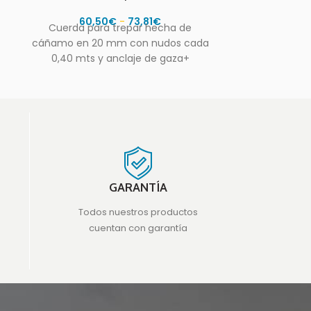
60,50
€
-
73,81
€
Cuerda para trepar hecha de
Set compu
cáñamo en 20 mm con nudos cada
principal 
0,40 mts y anclaje de gaza+
cuatros aro
termosellado. Esta
GARANTÍA
Todos nuestros productos
cuentan con garantía