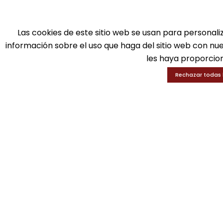
Ba
Tel: 916 511 040
D
Whatsapp: 609 72 24 10
Ed
Las cookies de este sitio web se usan para personali
Fax: 916 537 814
En
información sobre el uso que haga del sitio web con nu
les haya proporcion
Rechazar todas 
SOLICITA INFORMACIÓN