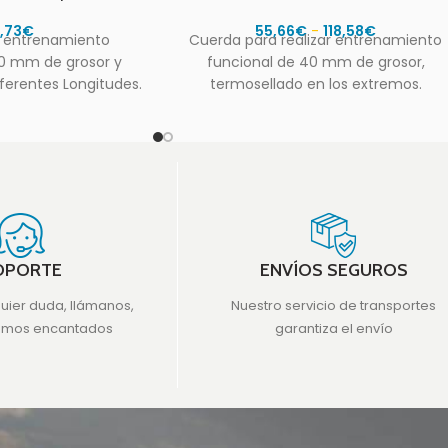
5,73
€
55,66
€
-
118,58
€
 entrenamiento
Cuerda para realizar entrenamiento
0 mm de grosor y
funcional de 40 mm de grosor,
ferentes Longitudes.
termosellado en los extremos.
Diferentes Medidas de Longitud.
OPORTE
ENVÍOS SEGUROS
quier duda, llámanos,
Nuestro servicio de transportes
emos encantados
garantiza el envío