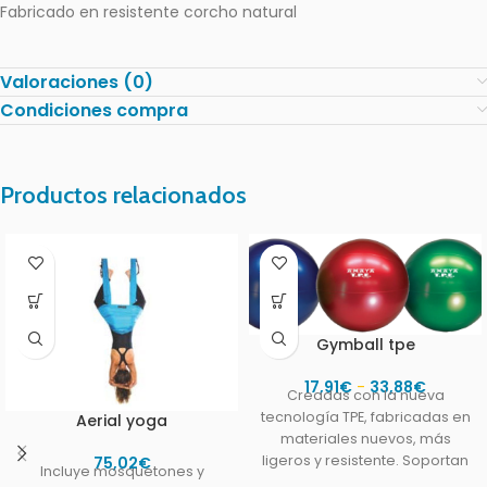
Fabricado en resistente corcho natural
Valoraciones (0)
Condiciones compra
Productos relacionados
Gymball tpe
17,91
€
-
33,88
€
Creadas con la nueva
tecnología TPE, fabricadas en
Aerial yoga
materiales nuevos, más
ligeros y resistente. Soportan
75,02
€
Incluye mosquetones y
un peso superior a los