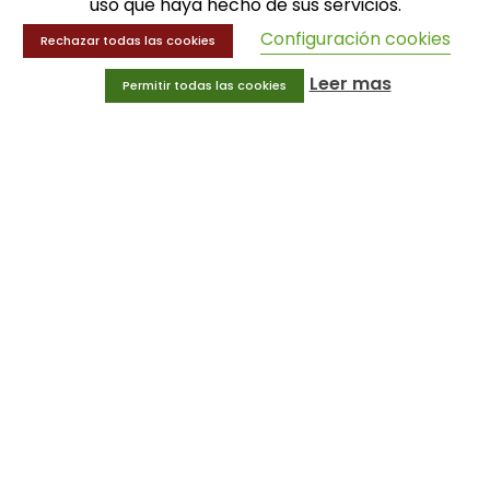
uso que haya hecho de sus servicios.
Balones
Configuración cookies
Rechazar todas las cookies
Deportes
Educación física
Leer mas
Permitir todas las cookies
Entrenamiento y educación física
MENÚ
Equipamiento deportivo
Gimnasio
Innovaciones
Ofertas
Trofeos y medallas
INFORMACIÓN
Condiciones generales
Aviso legal
Política de privacidad
Política de cookies