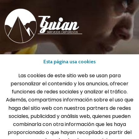
info@gui-an.com
Esta página usa cookies
Tel: 916 511 040
Whatsapp: 609 72 24 10
Las cookies de este sitio web se usan para
Fax: 916 537 814
personalizar el contenido y los anuncios, ofrecer
funciones de redes sociales y analizar el tráfico.
Además, compartimos información sobre el uso que
haga del sitio web con nuestros partners de redes
SOLICITA INFORMACIÓN
sociales, publicidad y análisis web, quienes pueden
combinarla con otra información que les haya
proporcionado o que hayan recopilado a partir del
MENÚ