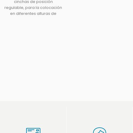
cinchas de posición
regulable, para la colocación
en diferentes alturas de
techo.Medidas 4 m x 2,8m.
Resiste