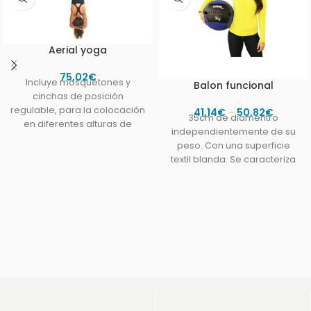
Aerial yoga
75,02
€
Incluye mosquetones y
Balon funcional
cinchas de posición
regulable, para la colocación
41,14
€
-
50,82
€
35cm de diamentro
en diferentes alturas de
independientemente de su
techo.Medidas 4 m x 2,8m.
peso. Con una superficie
Resiste
textil blanda. Se caracteriza
por absorber impactos
facilitando tanto los