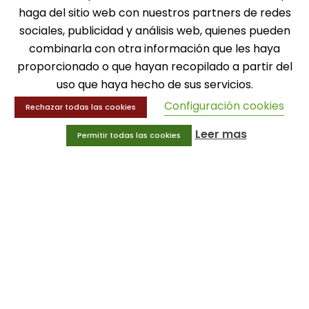
SOLICITA INFORMACIÓN
haga del sitio web con nuestros partners de redes
sociales, publicidad y análisis web, quienes pueden
MENÚ
combinarla con otra información que les haya
proporcionado o que hayan recopilado a partir del
Balones
uso que haya hecho de sus servicios.
Deportes
Educación física
Configuración cookies
Rechazar todas las cookies
Entrenamiento y educación física
Leer mas
Permitir todas las cookies
MENÚ
Equipamiento deportivo
Gimnasio
Innovaciones
Ofertas
Trofeos y medallas
INFORMACIÓN