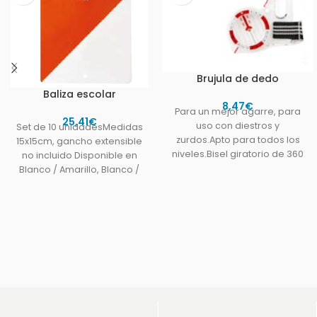
Brujula de dedo
Baliza escolar
8,47
€
Para un mejor agarre, para
25,41
€
uso con diestros y
Set de 10 unidadesMedidas
zurdos.Apto para todos los
15x15cm, gancho extensible
niveles.Bisel giratorio de 360
no incluido Disponible en
°, mar-cas graduadas
Blanco / Amarillo, Blanco /
Azul, Blanco / Naranja,