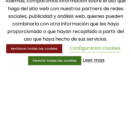
Además, compartimos información sobre el uso que
SOLICITA INFORMACIÓN
haga del sitio web con nuestros partners de redes
sociales, publicidad y análisis web, quienes pueden
MENÚ
combinarla con otra información que les haya
proporcionado o que hayan recopilado a partir del
Balones
uso que haya hecho de sus servicios.
Deportes
Educación física
Configuración cookies
Rechazar todas las cookies
Entrenamiento y educación física
Leer mas
Permitir todas las cookies
MENÚ
Equipamiento deportivo
Gimnasio
Innovaciones
Ofertas
Trofeos y medallas
INFORMACIÓN