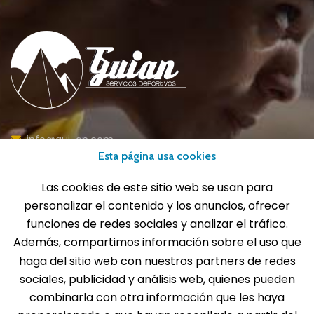
info@gui-an.com
Esta página usa cookies
Tel: 916 511 040
Whatsapp: 609 72 24 10
Las cookies de este sitio web se usan para
Fax: 916 537 814
personalizar el contenido y los anuncios, ofrecer
funciones de redes sociales y analizar el tráfico.
Además, compartimos información sobre el uso que
haga del sitio web con nuestros partners de redes
SOLICITA INFORMACIÓN
sociales, publicidad y análisis web, quienes pueden
combinarla con otra información que les haya
MENÚ