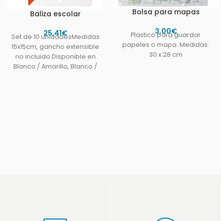
Bolsa para mapas
Baliza escolar
3,00
€
25,41
€
Plastico para guardar
Set de 10 unidadesMedidas
papeles o mapa. Medidas:
15x15cm, gancho extensible
30 x 28 cm
no incluido Disponible en
Blanco / Amarillo, Blanco /
Azul, Blanco / Naranja,