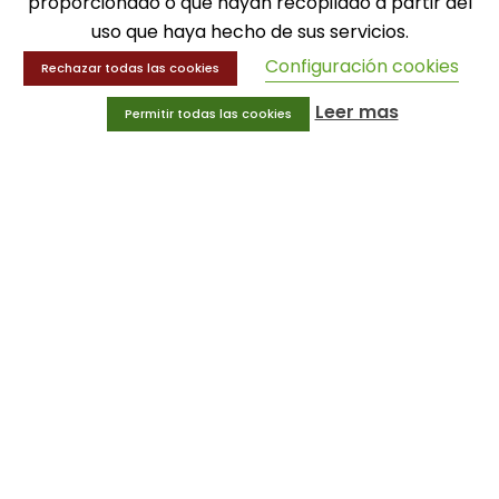
proporcionado o que hayan recopilado a partir del
uso que haya hecho de sus servicios.
Balones
Configuración cookies
Deportes
Rechazar todas las cookies
Educación física
Leer mas
Permitir todas las cookies
Entrenamiento y educación física
MENÚ
Equipamiento deportivo
Gimnasio
Innovaciones
Ofertas
Trofeos y medallas
INFORMACIÓN
Condiciones generales
Aviso legal
Política de privacidad