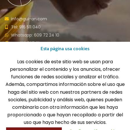
info@gui-an.com
Tel: 916 511 040
Whatsapp: 609 72 24 10
Fax: 916 537 814
Esta página usa cookies
Las cookies de este sitio web se usan para
personalizar el contenido y los anuncios, ofrecer
SOLICITA INFORMACIÓN
funciones de redes sociales y analizar el tráfico.
Además, compartimos información sobre el uso que
MENÚ
haga del sitio web con nuestros partners de redes
sociales, publicidad y análisis web, quienes pueden
Balones
combinarla con otra información que les haya
Deportes
proporcionado o que hayan recopilado a partir del
Educación física
Entrenamiento y educación física
uso que haya hecho de sus servicios.