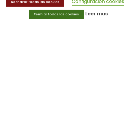
Configuración cookies
Rechazar todas las cookies
MENÚ
Leer mas
Permitir todas las cookies
Equipamiento deportivo
Gimnasio
Innovaciones
Ofertas
Trofeos y medallas
INFORMACIÓN
Condiciones generales
Aviso legal
Política de privacidad
Política de cookies