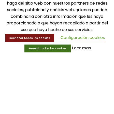
SOLICITA INFORMACIÓN
haga del sitio web con nuestros partners de redes
sociales, publicidad y análisis web, quienes pueden
MENÚ
combinarla con otra información que les haya
proporcionado o que hayan recopilado a partir del
Balones
uso que haya hecho de sus servicios.
Deportes
Educación física
Configuración cookies
Rechazar todas las cookies
Entrenamiento y educación física
Leer mas
Permitir todas las cookies
MENÚ
Equipamiento deportivo
Gimnasio
Innovaciones
Ofertas
Trofeos y medallas
INFORMACIÓN