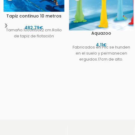
Tapiz continuo 10 metros
482,79
€
Tamaño:1000x150x2 cm.Rollo
Aquazoo
de tapiz de flotación
4,11
€
Fabricados en Pvc se hunden
en el suelo y permanecen
erguidos.17cm de alto.