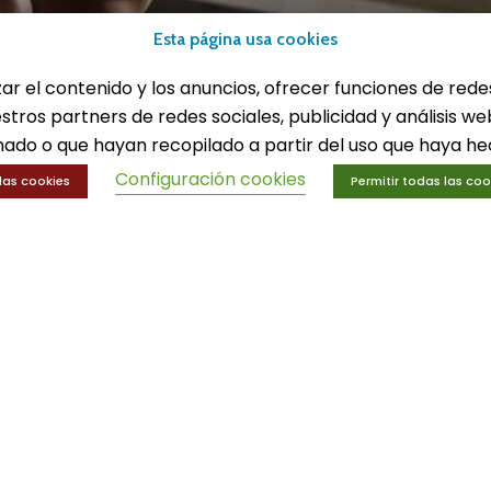
lones
Equipamiento deport
Esta página usa cookies
eportes
Gimnasio
ucación física
Innovaciones
zar el contenido y los anuncios, ofrecer funciones de rede
trenamiento y educación física
Ofertas
estros partners de redes sociales, publicidad y análisis 
Trofeos y medallas
ado o que hayan recopilado a partir del uso que haya hec
Configuración cookies
las cookies
Permitir todas las coo