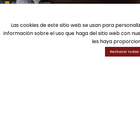
info@gui-an.com
Ba
Tel: 916 511 040
D
Whatsapp: 609 72 24 10
Ed
Las cookies de este sitio web se usan para personali
Fax: 916 537 814
En
información sobre el uso que haga del sitio web con nu
les haya proporcion
Rechazar todas 
SOLICITA INFORMACIÓN