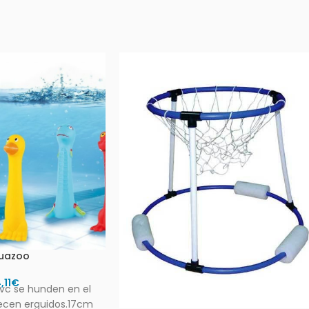
uazoo
,11
€
vc se hunden en el
ecen erguidos.17cm