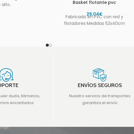
Basket flotante pvc
 alto.
29,04
€
Fabricado en PVC con red y
flotadores Medidas 52x40cm
OPORTE
ENVÍOS SEGUROS
quier duda, llámanos,
Nuestro servicio de transportes
emos encantados
garantiza el envío