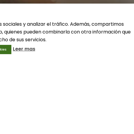
ivo
Condiciones generales
Aviso legal
Política de privacidad
s sociales y analizar el tráfico. Además, compartimos
Política de cookies
web, quienes pueden combinarla con otra información que
ho de sus servicios.
Leer mas
kies