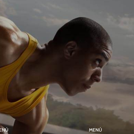
ENÚ
MENÚ