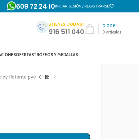
609 72 24 10
INICIAR SESIÓN / REGISTRARSE
¿TIENES DUDAS?
0,00
€
916 511 040
0
artículos
ACIONES
OFERTAS
TROFEOS Y MEDALLAS
oley flotante pvc