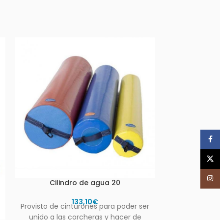
Face
X
Inst
Cin
Cilindro de agua 20
133,10
€
Set de 4 uni
Provisto de cinturones para poder ser
largo , con
unido a las corcheras y hacer de